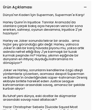
Ürün Açıklaması
Dünya'nın Kaderi İçin Superman, Superman'e Karşı!
Harley Quinn'in Injustice: Tanrılar Aramızda'da
olanlara çarpık bakış açısı heyecan verici bir sona
ererken, sahneyi, oyunun devamına, Injustice 2'ye
hazırlıyor!
Harley ve Joker sonunda tekrar bir arada... ama
hiçbir şey göründüğü gibi değil. Harley, yalnızca
Joker'in aklı bir karış havada piyonu mu, yoksa artık
aslında nefret ettiği Bay J'ye karmaşık bir tuzak
kurmak peşinde mi? Harley, yıkımın eşiğinde bir
dünyanın en ihtiyaç duyduğu kahramana mı
dönüşüyor?
Joker ve Harley, sorunlarını kendilerine özgü ateşli
yöntemlerle çözerken, acımasız despot Superman
ve Batman'in önderliğindeki süper-kahraman Direniş
ekibiyle birlikte hareket eden Justice League
kahramanları arasındaki savaş, amansız bir şekilde
kurban alıyor!
Bu tuhaf yeni dünya, eski dostlar ile düşmanlar
arasındaki savaşı nasıl atlatacak?
Yazar Christopher Sebela (Suicide Squad Most