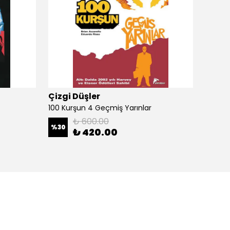
Çizgi Düşler
Çizgi
100 Kurşun 4 Geçmiş Yarınlar
100 Ku
₺ 600.00
%
30
%
30
₺ 420.00