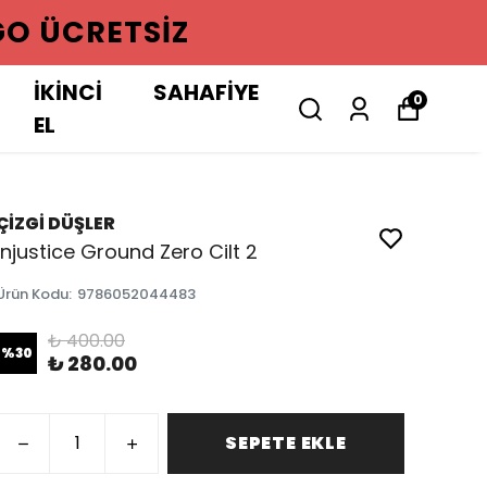
GO ÜCRETSIZ
İKİNCİ
SAHAFİYE
0
EL
ÇİZGİ DÜŞLER
Injustice Ground Zero Cilt 2
Ürün Kodu
:
9786052044483
₺ 400.00
%
30
₺ 280.00
SEPETE EKLE