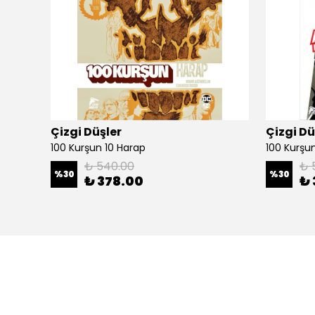
Çizgi Düşler
Çizgi Dü
100 Kurşun 10 Harap
100 Kurşun 
₺ 540.00
₺ 
%
30
%
30
₺ 378.00
₺ 