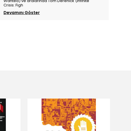
Wanted) ve aralarında Tom Derenick (Infinite
Crisis: Figh
Devamını Göster