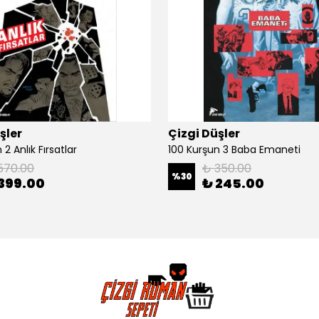
şler
Çizgi Düşler
2 Anlık Fırsatlar
100 Kurşun 3 Baba Emaneti
570.00
₺ 350.00
%
30
399.00
₺ 245.00