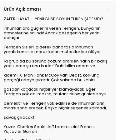
Ürün Açıklaması
ZAFER HAYAT — YENİLGİ İSE SOYUN TÜKENİŞİ DEMEK!
Inhumanlara güçlerini veren Terrigen, Dünya’nın
atmosferine salındı! Ancak gezegenin her yerini
dolaşan
Terrigen Sisleri, giderek daha fazla Inhuman
yaratırken sise maruz kalan mutantlar ise ölüyor.
İki grup da bu soruna çözüm ararken narin bir barış
yaptı; ama şu ana kadar! Dahi bilim adamı ve
kıdemli X-Man Hank McCoy yani Beast, korkunç
gerçeği ortaya çıkardı: Çok yakında bu zehirli
gazdan kaçacak hiçbir yer klamayacak. Eğer
Terrigen yok edilmezse, mutant ırkının günleri sayılı
demektir ve Terrigen yok edilirse de Inhumanların
mirası sona erecek. Başka hiçbir seçenek kalmadı,
savaş çıkacak!
Yazar: Charles Soule,Jeff Lemire,Leinil Francis
Yu,Javier Garron