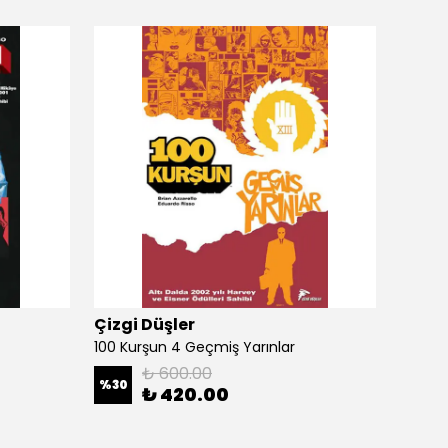
Çizgi Düşler
Çizgi
100 Kurşun 4 Geçmiş Yarınlar
100 Ku
₺ 600.00
%
30
%
30
₺ 420.00