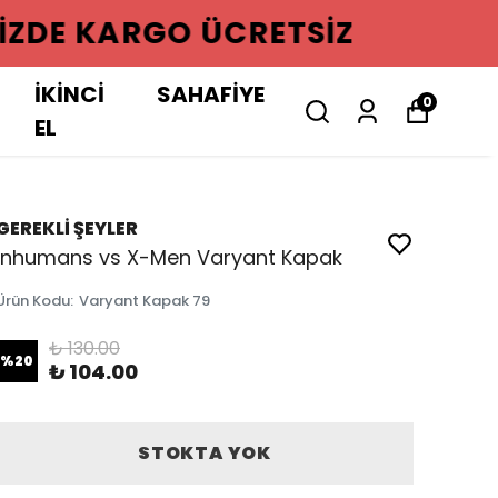
GO ÜCRETSIZ
İKİNCİ
SAHAFİYE
0
EL
GEREKLİ ŞEYLER
Inhumans vs X-Men Varyant Kapak
Ürün Kodu
:
Varyant Kapak 79
₺ 130.00
%
20
₺ 104.00
STOKTA YOK