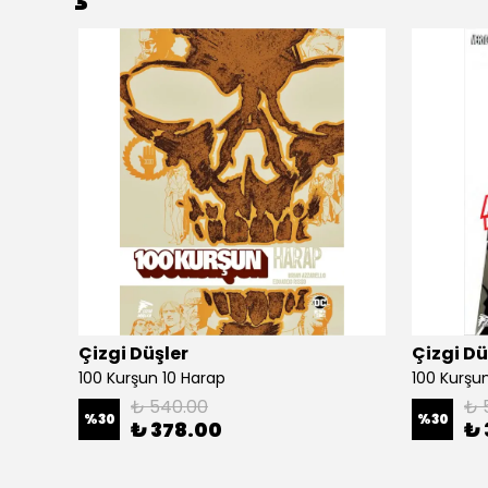
Çizgi Düşler
Çizgi Dü
100 Kurşun 10 Harap
100 Kurşun 
₺ 540.00
₺ 
%
30
%
30
₺ 378.00
₺ 