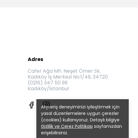
Adres
Cafer Ağa Mh. Neşet Ömer Sk.
Kadıköy İş Merkezi No:1/49, 34720
(0216) 347 50 99
Kadıköy/İstanbul
Alışveriş deneyiminizi iyileştirmek için
yasal düzenlemelere uygun çerezler
(cookies) kullanıyoruz. Detaylı bilgiye
Gizlilik ve Çerez Politikası
sayfamızdan
erişebilirsiniz.