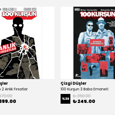
şler
Çizgi Düşler
2 Anlık Fırsatlar
100 Kurşun 3 Baba Emaneti
570.00
₺ 350.00
%
30
399.00
₺ 245.00