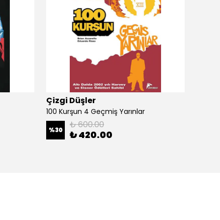
Çizgi Düşler
Çizgi
100 Kurşun 4 Geçmiş Yarınlar
100 Ku
₺ 600.00
%
30
%
30
₺ 420.00