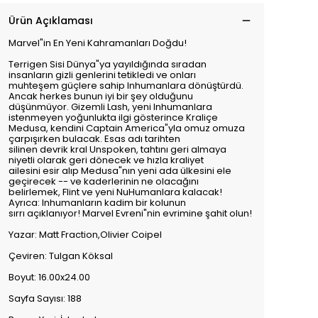
Ürün Açıklaması
Marvel"in En Yeni Kahramanları Doğdu!
Terrigen Sisi Dünya"ya yayıldığında sıradan
insanların gizli genlerini tetikledi ve onları
muhteşem güçlere sahip Inhumanlara dönüştürdü.
Ancak herkes bunun iyi bir şey olduğunu
düşünmüyor. Gizemli Lash, yeni Inhumanlara
istenmeyen yoğunlukta ilgi gösterince Kraliçe
Medusa, kendini Captain America"yla omuz omuza
çarpışırken bulacak. Esas adı tarihten
silinen devrik kral Unspoken, tahtını geri almaya
niyetli olarak geri dönecek ve hızla kraliyet
ailesini esir alıp Medusa"nın yeni ada ülkesini ele
geçirecek -- ve kaderlerinin ne olacağını
belirlemek, Flint ve yeni NuHumanlara kalacak!
Ayrıca: Inhumanların kadim bir kolunun
sırrı açıklanıyor! Marvel Evreni"nin evrimine şahit olun!
Yazar: Matt Fraction,Olivier Coipel
Çeviren: Tulgan Köksal
Boyut: 16.00x24.00
Sayfa Sayısı: 188