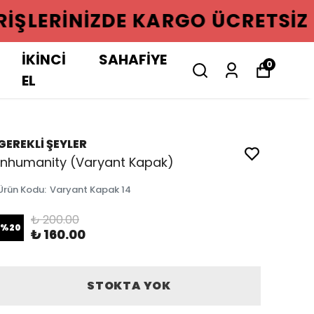
GO ÜCRETSIZ
İKİNCİ
SAHAFİYE
0
EL
GEREKLİ ŞEYLER
Inhumanity (Varyant Kapak)
Ürün Kodu
:
Varyant Kapak 14
₺ 200.00
%
20
₺ 160.00
STOKTA YOK