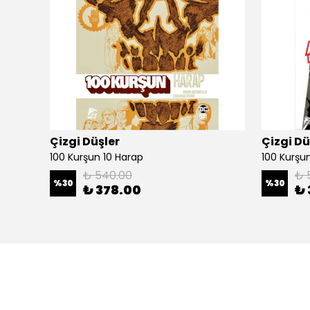
Çizgi Düşler
Çizgi Dü
100 Kurşun 10 Harap
100 Kurşun 
₺ 540.00
₺ 
%
30
%
30
₺ 378.00
₺ 