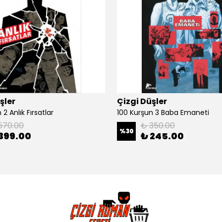
şler
Çizgi Düşler
2 Anlık Fırsatlar
100 Kurşun 3 Baba Emaneti
570.00
₺ 350.00
%
30
399.00
₺ 245.00