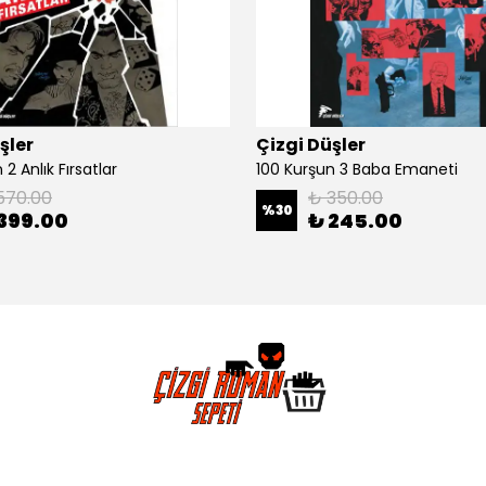
şler
Çizgi Düşler
2 Anlık Fırsatlar
100 Kurşun 3 Baba Emaneti
570.00
₺ 350.00
%
30
399.00
₺ 245.00