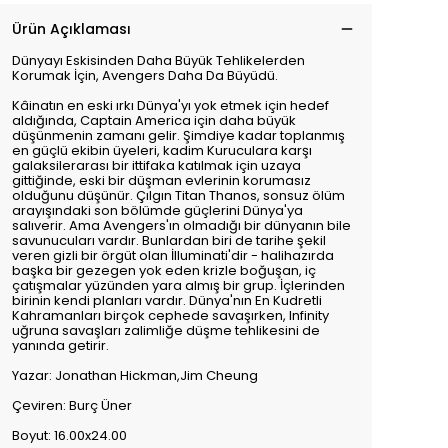
Ürün Açıklaması
Dünyayı Eskisinden Daha Büyük Tehlikelerden
Korumak İçin, Avengers Daha Da Büyüdü.
Kâinatın en eski ırkı Dünya'yı yok etmek için hedef
aldığında, Captain America için daha büyük
düşünmenin zamanı gelir. Şimdiye kadar toplanmış
en güçlü ekibin üyeleri, kadim Kuruculara karşı
galaksilerarası bir ittifaka katılmak için uzaya
gittiğinde, eski bir düşman evlerinin korumasız
olduğunu düşünür. Çılgın Titan Thanos, sonsuz ölüm
arayışındaki son bölümde güçlerini Dünya'ya
salıverir. Ama Avengers'ın olmadığı bir dünyanın bile
savunucuları vardır. Bunlardan biri de tarihe şekil
veren gizli bir örgüt olan İlluminati'dir - halihazırda
başka bir gezegen yok eden krizle boğuşan, iç
çatışmalar yüzünden yara almış bir grup. İçlerinden
birinin kendi planları vardır. Dünya'nın En Kudretli
Kahramanları birçok cephede savaşırken, Infinity
uğruna savaşları zalimliğe düşme tehlikesini de
yanında getirir.
Yazar: Jonathan Hickman,Jim Cheung
Çeviren: Burç Üner
Boyut: 16.00x24.00