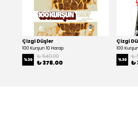
Çizgi Düşler
Çizgi Dü
100 Kurşun 10 Harap
100 Kurşun 
₺ 540.00
₺ 
%
30
%
30
₺ 378.00
₺ 