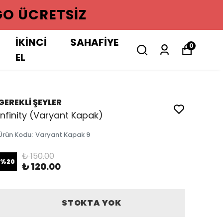
GO ÜCRETSIZ
İKİNCİ
SAHAFİYE
0
EL
GEREKLİ ŞEYLER
Infinity (Varyant Kapak)
Ürün Kodu
:
Varyant Kapak 9
₺ 150.00
%
20
₺ 120.00
STOKTA YOK