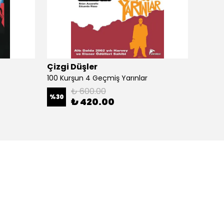
Çizgi Düşler
Çizgi
100 Kurşun 4 Geçmiş Yarınlar
100 Ku
₺ 600.00
%
30
%
30
₺ 420.00