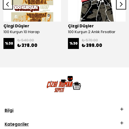
Çizgi Düşler
Çizgi Düşler
100 Kurşun 10 Harap
100 Kurşun 2 Anlık Fırsatlar
₺ 540.00
₺ 570.00
%
30
%
30
₺ 378.00
₺ 399.00
Bilgi
Kategoriler