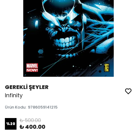
GEREKLİ ŞEYLER
Infinity
Ürün Kodu
:
9786059141215
₺ 500.00
%
20
₺ 400.00