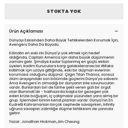
STOKTA YOK
Ürün Açıklaması
Dünyayı Eskisinden Daha Büyük Tehlikelerden Korumak İçin,
Avengers Daha Da Büyüdü.
Kâinatın en eski ırkı Dünya'yı yok etmek için hedef
aldığında, Captain America için daha büyük düşünmenin
zamanı gelir. Şimdiye kadar toplanmış en güçlü ekibin
üyeleri, kadim Kuruculara karşı galaksilerarası bir ittifaka
katılmak için uzaya gittiğinde, eski bir düşman evlerinin
korumasız olduğunu düşünür. Çılgın Titan Thanos, sonsuz
ölüm arayışındaki son bölümde güçlerini Dünya'ya salıverir.
Ama Avengers'ın olmadığı bir dünyanın bile savunucuları
vardır. Bunlardan biri de tarihe şekil veren gizli bir örgüt
olan İlluminati'dir - halihazırda başka bir gezegen yok
eden krizle boğuşan, iç çatışmalar yüzünden yara almış bir
grup. İçlerinden birinin kendi planları vardır. Dünya'nın En
Kudretli Kahramanları birçok cephede savaşırken, Infinity
uğruna savaşları zalimliğe düşme tehlikesini de yanında
getirir.
Yazar: Jonathan Hickman,Jim Cheung