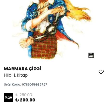
MARMARA ÇİZGİ
Hilal 1. Kitap
Ürün Kodu
:
9786059985727
₺ 250.00
%
20
₺ 200.00