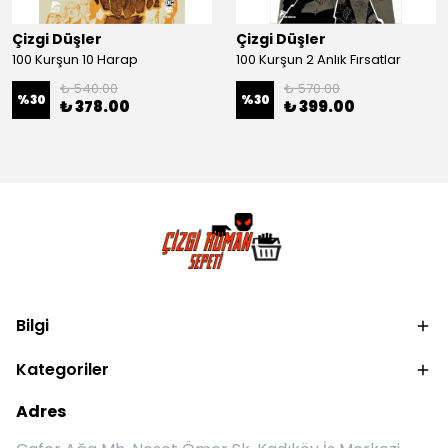
Çizgi Düşler
Çizgi Düşler
100 Kurşun 10 Harap
100 Kurşun 2 Anlık Fırsatlar
₺ 540.00
₺ 570.00
%
30
%
30
₺ 378.00
₺ 399.00
Bilgi
Kategoriler
Adres