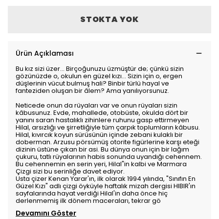
STOKTA YOK
Ürün Açıklaması
Bu kız sizi üzer... Birçoğunuzu üzmüştür de; çünkü sizin
gözünüzde o, okulun en güzel kızı... Sizin için o, ergen
düşlerinin vücut bulmuş hali? Binbir türlü hayal ve
fanteziden oluşan bir âlem? Ama yanılıyorsunuz.
Neticede onun da rüyaları var ve onun rüyaları sizin
kâbusunuz. Evde, mahallede, otobüste, okulda dört bir
yanını saran hastalıklı zihinlere ruhunu gasp ettirmeyen
Hilal, arsızlığı ve şirretliğiyle tüm çarpık toplumların kâbusu.
Hilal, kıvırcık koyun sürüsünün içinde zebani kulaklı bir
doberman. Arzusu pörsümüş otorite figürlerine karşı eteği
dizinin üstüne çıkan bir asi. Bu dünya onun için bir lağım
çukuru, tatlı rüyalarının habis sonunda uyandığı cehennem.
Bu cehennemin en serin yeri, Hilal"in kalbi ve Marmara
Çizgi sizi bu serinliğe davet ediyor.
Usta çizer Kenan Yarar'ın, ilk olarak 1994 yılında, "Sınıfın En
Güzel Kızı" adlı çizgi öyküyle haftalık mizah dergisi HIBIR'ın
sayfalarında hayat verdiği Hilal'in daha önce hiç
derlenmemiş ilk dönem maceraları, tekrar gö
Devamını Göster