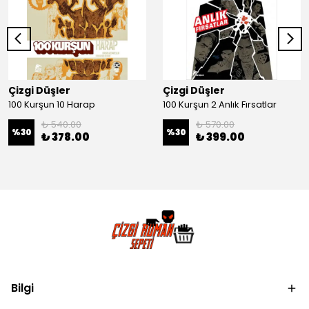
Çizgi Düşler
Çizgi Düşler
100 Kurşun 10 Harap
100 Kurşun 2 Anlık Fırsatlar
₺ 540.00
₺ 570.00
%
30
%
30
₺ 378.00
₺ 399.00
Bilgi