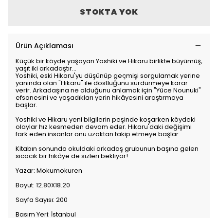
STOKTA YOK
Ürün Açıklaması
Küçük bir köyde yaşayan Yoshiki ve Hikaru birlikte büyümüş,
yaşıt iki arkadaştır…
Yoshiki, eski Hikaru'yu düşünüp geçmişi sorgulamak yerine
yanında olan "Hikaru" ile dostluğunu sürdürmeye karar
verir. Arkadaşına ne olduğunu anlamak için "Yüce Nounuki"
efsanesini ve yaşadıkları yerin hikâyesini araştırmaya
başlar.
Yoshiki ve Hikaru yeni bilgilerin peşinde koşarken köydeki
olaylar hız kesmeden devam eder. Hikaru'daki değişimi
fark eden insanlar onu uzaktan takip etmeye başlar.
Kitabın sonunda okuldaki arkadaş grubunun başına gelen
sıcacık bir hikâye de sizleri bekliyor!
Yazar: Mokumokuren
Boyut: 12.80X18.20
Sayfa Sayısı: 200
Basım Yeri: İstanbul