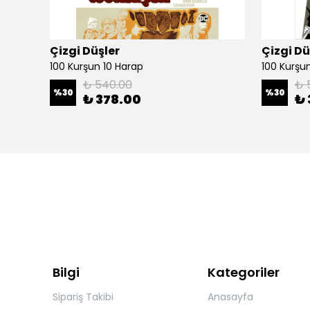
Çizgi Düşler
Çizgi Dü
100 Kurşun 10 Harap
100 Kurşun 
₺ 540.00
₺ 
%
30
%
30
₺ 378.00
₺ 
Bilgi
Kategoriler
Sipariş Takibi
Anasayfa