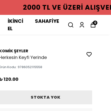
GO ÜCRETSIZ
İKİNCİ
SAHAFİYE
0
EL
KOMİK ŞEYLER
Herkesin Keyfi Yerinde
Ürün Kodu
:
9786052115558
₺ 120.00
STOKTA YOK