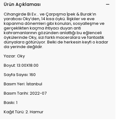
Ürün Açıklaması
Cihangirde Bi Ev… ve Çarpışma İpek & Burak’ın
yaratıcısı Oky’den, 14 kısa öykü. İlişkiler ve eve
kapanma dönemleri gibi konuları, sosyalleşme ve
gerçeklikten kaçma ihtiyacı duyan anti
kahramanlarının gözünden anlattığı bu eğlenceli
öykülerinde Oky, sizi farklı maceralara ve fantastik
dünyalara götürüyor. Belki de herkesin keyfi o kadar
da yerinde değildir.
Yazar: Oky
Boyut: 13.00X18.00
Sayfa Sayısı: 160
Basım Yeri: İstanbul
Basım Tarihi: 2022-07
Baskı: 1
Kağıt Türü: 2. Hamur