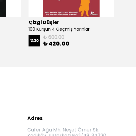
Çizgi Düşler
Çizgi
100 Kurşun 4 Geçmiş Yarınlar
100 Ku
₺ 600.00
%
30
%
30
₺ 420.00
Adres
Cafer Ağa Mh. Neşet Ömer Sk.
Kadıköy İş Merkezi No:1/49, 34720