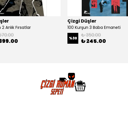
şler
Çizgi Düşler
2 Anlık Fırsatlar
100 Kurşun 3 Baba Emaneti
570.00
₺ 350.00
%
30
399.00
₺ 245.00