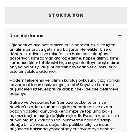
STOKTA YOK
Ürün Açıklaması
Eğlenceli ve aydınlatıcı çizimler ile samimi, akıcı ve içten
anlatımı bir araya getirmeyi başaran Heretikler bize o
dönemin tarihinin ve felsefesinin hala canlı olduğunu
gösteriyor. Kimi zaman aforoz edilme, hapse atılma, kimi
zamansa ölüm tehlikesini hiçe sayıp otoriteye başkaldıran
on yedinci yüzyıl düşünürlerinin heyecan verici öykülerini
usta bir şekilde aktarıyor.
Modern felsefenin ve bilimin kuruluş öyküsünü çizgi roman
tarzında aktaran eşsiz bir giriş kitabı! Soyut ve karmaşık
düşünceleri içten, esprili ve açık bir şekilde dile getirmeyi
başarıyor.
Galileo ve Descartes'tan Spinoza, Locke, Leibniz ve
Newton'a kadar uzanan çizgide mücadeleci ve ezber
bozan filozoflar dünyaya, kendimize ve topluma bakış
açımızı baştan aşağı değiştirmişlerdir. Evrenin merkezinin
dünya olduğu, kralların ilahi hükmetme hakkına sahip
olduğu bir dünyada, doğa, din, politika, bilgi ve insan
düşüncesi hakkında yepyeni şeyler söylemeye cesaret