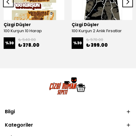
Çizgi Düşler
Çizgi Düşler
100 Kurşun 10 Harap
100 Kurşun 2 Anlık Fırsatlar
₺ 540.00
₺ 570.00
%
30
%
30
₺ 378.00
₺ 399.00
Bilgi
Kategoriler