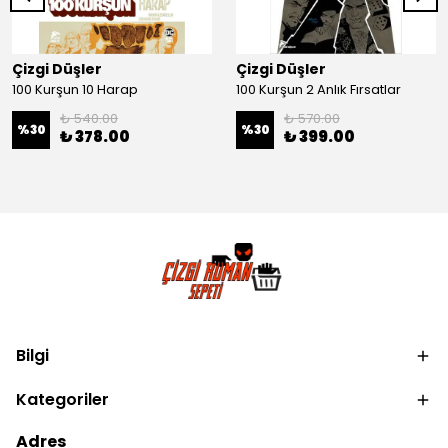
Çizgi Düşler
Çizgi Düşler
100 Kurşun 10 Harap
100 Kurşun 2 Anlık Fırsatlar
₺ 540.00
₺ 570.00
%
30
%
30
₺ 378.00
₺ 399.00
Bilgi
Kategoriler
Adres