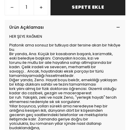
SEPETE EKLE
Ürün Açıklaması
HER ŞEYE RAĞMEN
Platonik ama sonsuz bir tutkuya dair tersine akan bir hikâye
bu.
Bir yanda, Ana. Küçük bir kasabanın başarılı, karizmatik,
eski belediye başkanı. Canayakın kocası, kızı ve
torunu ile mutlu bir aile hayatına sahip altmışlarında bir
kadın. Çelik iradeli ve sevecen, merhametli bir
savaşçı... Ancak, hayatındaki eksik parçayı bir türlü
tamamlayamadığı hissetmektedir.
Diğer yanda, Zeno. Hayat boyu bekâr, emekliliği yaklaşan
bir kitap dükkanı sahibi ve tezini tamamlaması
kırk yılını almış bir fizik doktorası öğrencisi. Gizemli olduğu
kadar da cazibeli, gezgin ve maceraperest
bir ruh. Yakışıklı, zeki ve nazik Zeno, "yerleşik hayatı" tercih
etmemesi nedeniyle sık sık sorgulanır.
Yıllar boyunca, yolları sürekli ama neredeyse hep bir
anlığına kesişen ikili, dünyanın dört bir köşesinden
gecenin geç saatlerindeki telefonlar ve mektuplarla
iletişimde kalır. Zamanda geriye doğru bir
yolculukla, bu romansın yıllar içinde nasıl dallanıp
budaklandığına,