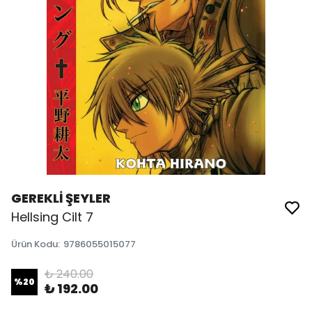
GEREKLİ ŞEYLER
Hellsing Cilt 7
Ürün Kodu
:
9786055015077
₺ 240.00
%
20
₺ 192.00