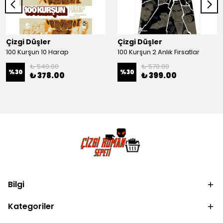
Çizgi Düşler
Çizgi Düşler
100 Kurşun 10 Harap
100 Kurşun 2 Anlık Fırsatlar
₺ 540.00
₺ 570.00
%
30
%
30
₺ 378.00
₺ 399.00
Bilgi
Kategoriler