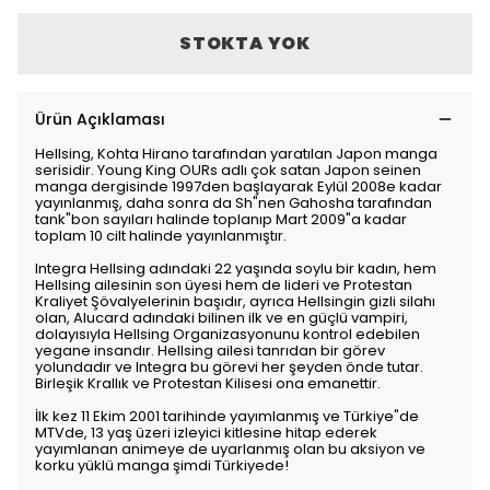
STOKTA YOK
Ürün Açıklaması
Hellsing, Kohta Hirano tarafından yaratılan Japon manga
serisidir. Young King OURs adlı çok satan Japon seinen
manga dergisinde 1997den başlayarak Eylül 2008e kadar
yayınlanmış, daha sonra da Sh"nen Gahosha tarafından
tank"bon sayıları halinde toplanıp Mart 2009"a kadar
toplam 10 cilt halinde yayınlanmıştır.
Integra Hellsing adındaki 22 yaşında soylu bir kadın, hem
Hellsing ailesinin son üyesi hem de lideri ve Protestan
Kraliyet Şövalyelerinin başıdır, ayrıca Hellsingin gizli silahı
olan, Alucard adındaki bilinen ilk ve en güçlü vampiri,
dolayısıyla Hellsing Organizasyonunu kontrol edebilen
yegane insandır. Hellsing ailesi tanrıdan bir görev
yolundadır ve Integra bu görevi her şeyden önde tutar.
Birleşik Krallık ve Protestan Kilisesi ona emanettir.
İlk kez 11 Ekim 2001 tarihinde yayımlanmış ve Türkiye"de
MTVde, 13 yaş üzeri izleyici kitlesine hitap ederek
yayımlanan animeye de uyarlanmış olan bu aksiyon ve
korku yüklü manga şimdi Türkiyede!