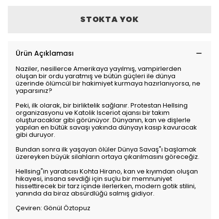
STOKTA YOK
Ürün Açıklaması
Naziler, nesillerce Amerikaya yayılmış, vampirlerden
oluşan bir ordu yaratmış ve bütün güçleri ile dünya
üzerinde ölümcül bir hakimiyet kurmaya hazırlanıyorsa, ne
yaparsınız?
Peki, ilk olarak, bir birliktelik sağlanır. Protestan Hellsing
organizasyonu ve Katolik Isceriot ajansı bir takım
oluşturacaklar gibi görünüyor. Dünyanın, kan ve dişlerle
yapılan en bütük savaşı yakında dünyayı kasıp kavuracak
gibi duruyor.
Bundan sonra ilk yaşayan ölüler Dünya Savaş"ı başlamak
üzereyken büyük silahların ortaya çıkarılmasını göreceğiz.
Hellsing"in yaratıcısı Kohta Hirano, kan ve kıyımdan oluşan
hikayesi, insana sevdiği için suçlu bir memnuniyet
hissettirecek bir tarz içinde ilerlerken, modern gotik stilini,
yanında da biraz absürdlüğü salmış gidiyor.
Çeviren: Gönül Öztopuz