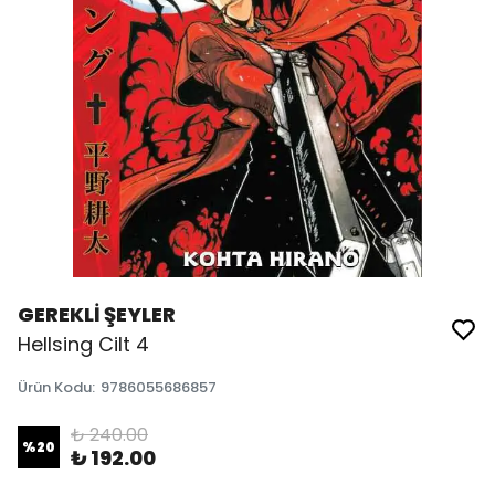
GEREKLİ ŞEYLER
Hellsing Cilt 4
Ürün Kodu
:
9786055686857
₺ 240.00
%
20
₺ 192.00