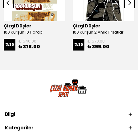
Çizgi Düşler
Çizgi Düşler
100 Kurşun 10 Harap
100 Kurşun 2 Anlık Fırsatlar
₺ 540.00
₺ 570.00
%
30
%
30
₺ 378.00
₺ 399.00
Bilgi
Kategoriler