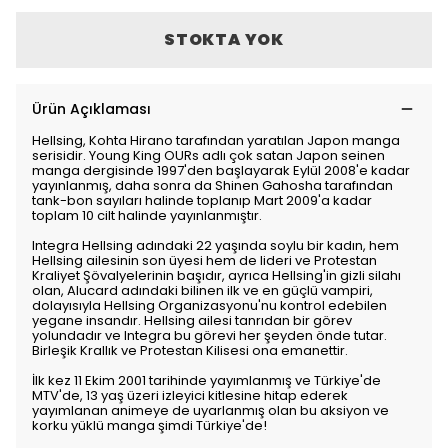
STOKTA YOK
Ürün Açıklaması
Hellsing, Kohta Hirano tarafından yaratılan Japon manga
serisidir. Young King OURs adlı çok satan Japon seinen
manga dergisinde 1997'den başlayarak Eylül 2008'e kadar
yayınlanmış, daha sonra da Shinen Gahosha tarafından
tank-bon sayıları halinde toplanıp Mart 2009'a kadar
toplam 10 cilt halinde yayınlanmıştır.
Integra Hellsing adındaki 22 yaşında soylu bir kadın, hem
Hellsing ailesinin son üyesi hem de lideri ve Protestan
Kraliyet Şövalyelerinin başıdır, ayrıca Hellsing'in gizli silahı
olan, Alucard adındaki bilinen ilk ve en güçlü vampiri,
dolayısıyla Hellsing Organizasyonu'nu kontrol edebilen
yegane insandır. Hellsing ailesi tanrıdan bir görev
yolundadır ve Integra bu görevi her şeyden önde tutar.
Birleşik Krallık ve Protestan Kilisesi ona emanettir.
İlk kez 11 Ekim 2001 tarihinde yayımlanmış ve Türkiye'de
MTV'de, 13 yaş üzeri izleyici kitlesine hitap ederek
yayımlanan animeye de uyarlanmış olan bu aksiyon ve
korku yüklü manga şimdi Türkiye'de!