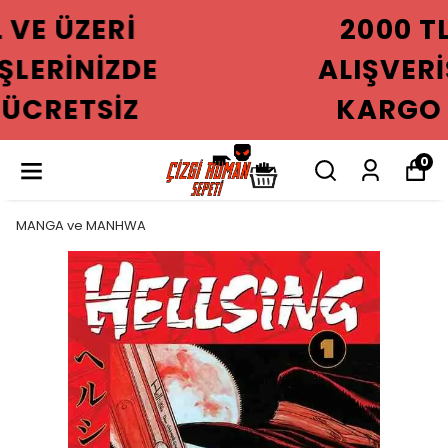
2000 TL VE ÜZERI
ALIŞVERIŞLERINIZDE
KARGO ÜCRETSIZ
0
MANGA ve MANHWA