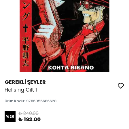
GEREKLİ ŞEYLER
Hellsing Cilt 1
Ürün Kodu
:
9786055686628
₺ 240.00
%
20
₺ 192.00