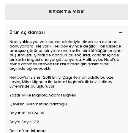
STOKTA YOK
Ürün Açıklaması
Noel yaklaşıyor ve insanlar aileleriyle olmak için evlerine
dönüyorlardı. Ne var ki Hellboy evinde değildi - bir kilisede
amaçsız görünen bir yıkım onu kadim bir kötülüğün peşine
düşürmüştü. Şimdi de dondurucu soğukta, karların içinde
bir kadın imgesi ona yol gösteriyordu. Hellboy bu Noel’de
evine dönmek isteyen tek kişi olmadığını şaşırtıcı bir
biçimde öğrenecekti.
Hellboy’un Eisner 2018 En İyi Çizgi Roman ödüllü bu özel
sayısı, Mike Mignola ile Adam Hughes’u ilk kez Hellboy
Evreni’nde buluşturuyor.
Yazar: Mike Mignola,Adam Hughes
Çeviren: Mehmet Nalbantoğlu
Boyut: 16.00X24.00
Sayfa Sayısı: 32
Basım Yeri: İstanbul