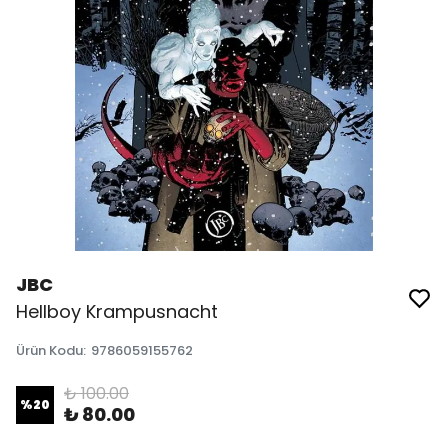
JBC
Hellboy Krampusnacht
Ürün Kodu
:
9786059155762
₺ 100.00
%
20
₺ 80.00