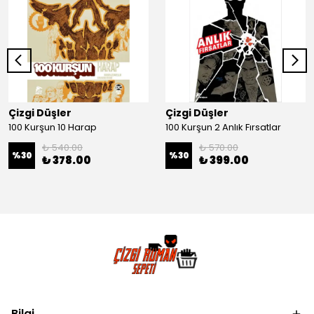
Çizgi Düşler
Çizgi Düşler
100 Kurşun 10 Harap
100 Kurşun 2 Anlık Fırsatlar
₺ 540.00
₺ 570.00
%
30
%
30
₺ 378.00
₺ 399.00
Bilgi