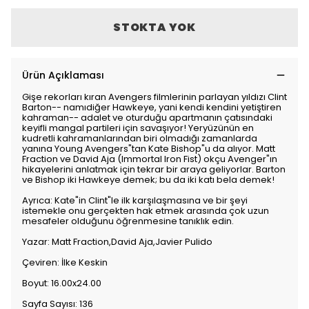
STOKTA YOK
Ürün Açıklaması
Gişe rekorları kıran Avengers filmlerinin parlayan yıldızı Clint
Barton-- namıdiğer Hawkeye, yani kendi kendini yetiştiren
kahraman-- adalet ve oturduğu apartmanın çatısındaki
keyifli mangal partileri için savaşıyor! Yeryüzünün en
kudretli kahramanlarından biri olmadığı zamanlarda
yanına Young Avengers"tan Kate Bishop"u da alıyor. Matt
Fraction ve David Aja (Immortal Iron Fist) okçu Avenger"ın
hikayelerini anlatmak için tekrar bir araya geliyorlar. Barton
ve Bishop iki Hawkeye demek; bu da iki katı bela demek!
Ayrıca: Kate"in Clint"le ilk karşılaşmasına ve bir şeyi
istemekle onu gerçekten hak etmek arasında çok uzun
mesafeler olduğunu öğrenmesine tanıklık edin.
Yazar: Matt Fraction,David Aja,Javier Pulido
Çeviren: İlke Keskin
Boyut: 16.00x24.00
Sayfa Sayısı: 136