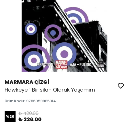
MARMARA ÇİZGİ
Hawkeye 1 Bir silah Olarak Yaşamım
Ürün Kodu
:
9786059985314
₺ 420.00
%
20
₺ 336.00