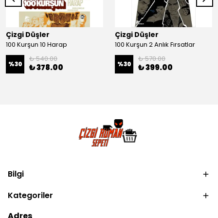
Çizgi Düşler
Çizgi Düşler
100 Kurşun 10 Harap
100 Kurşun 2 Anlık Fırsatlar
₺ 540.00
₺ 570.00
%
30
%
30
₺ 378.00
₺ 399.00
Bilgi
Kategoriler
Adres