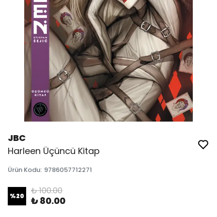
JBC
Harleen Üçüncü Kitap
Ürün Kodu
:
9786057712271
₺ 100.00
%
20
₺ 80.00