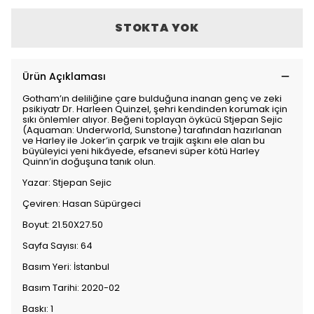
STOKTA YOK
Ürün Açıklaması
Gotham’ın deliliğine çare bulduğuna inanan genç ve zeki
psikiyatr Dr. Harleen Quinzel, şehri kendinden korumak için
sıkı önlemler alıyor. Beğeni toplayan öykücü Stjepan Sejic
(Aquaman: Underworld, Sunstone) tarafından hazırlanan
ve Harley ile Joker’in çarpık ve trajik aşkını ele alan bu
büyüleyici yeni hikâyede, efsanevi süper kötü Harley
Quinn’in doğuşuna tanık olun.
Yazar: Stjepan Sejic
Çeviren: Hasan Süpürgeci
Boyut: 21.50X27.50
Sayfa Sayısı: 64
Basım Yeri: İstanbul
Basım Tarihi: 2020-02
Baskı: 1