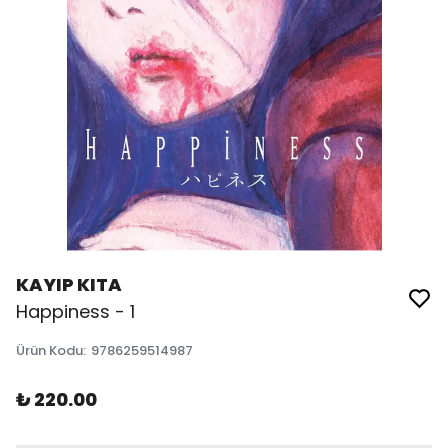
KAYIP KITA
Happiness - 1
Ürün Kodu
:
9786259514987
₺ 220.00