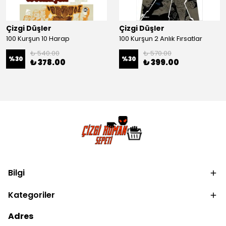
Çizgi Düşler
Çizgi Düşler
100 Kurşun 10 Harap
100 Kurşun 2 Anlık Fırsatlar
₺ 540.00
₺ 570.00
%
30
%
30
₺ 378.00
₺ 399.00
Bilgi
Kategoriler
Adres