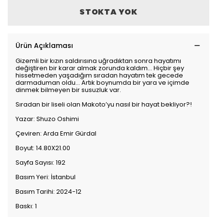
STOKTA YOK
Ürün Açıklaması
Gizemli bir kızın saldırısına uğradıktan sonra hayatımı
değiştiren bir karar almak zorunda kaldım... Hiçbir şey
hissetmeden yaşadığım sıradan hayatım tek gecede
darmaduman oldu... Artık boynumda bir yara ve içimde
dinmek bilmeyen bir susuzluk var.
Sıradan bir liseli olan Makoto’yu nasıl bir hayat bekliyor?!
Yazar: Shuzo Oshimi
Çeviren: Arda Emir Gürdal
Boyut: 14.80X21.00
Sayfa Sayısı: 192
Basım Yeri: İstanbul
Basım Tarihi: 2024-12
Baskı: 1