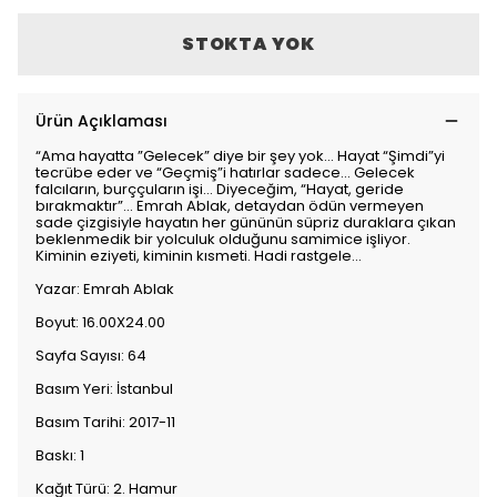
STOKTA YOK
Ürün Açıklaması
“Ama hayatta ”Gelecek” diye bir şey yok... Hayat “Şimdi”yi
tecrübe eder ve “Geçmiş”i hatırlar sadece... Gelecek
falcıların, burççuların işi... Diyeceğim, “Hayat, geride
bırakmaktır”... Emrah Ablak, detaydan ödün vermeyen
sade çizgisiyle hayatın her gününün süpriz duraklara çıkan
beklenmedik bir yolculuk olduğunu samimice işliyor.
Kiminin eziyeti, kiminin kısmeti. Hadi rastgele...
Yazar: Emrah Ablak
Boyut: 16.00X24.00
Sayfa Sayısı: 64
Basım Yeri: İstanbul
Basım Tarihi: 2017-11
Baskı: 1
Kağıt Türü: 2. Hamur