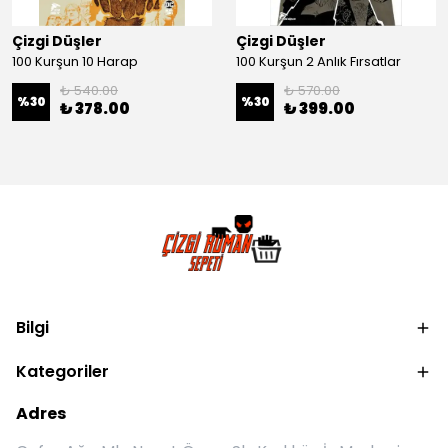
Çizgi Düşler
Çizgi Düşler
100 Kurşun 10 Harap
100 Kurşun 2 Anlık Fırsatlar
₺ 540.00
₺ 570.00
%
30
%
30
₺ 378.00
₺ 399.00
Bilgi
Kategoriler
Adres