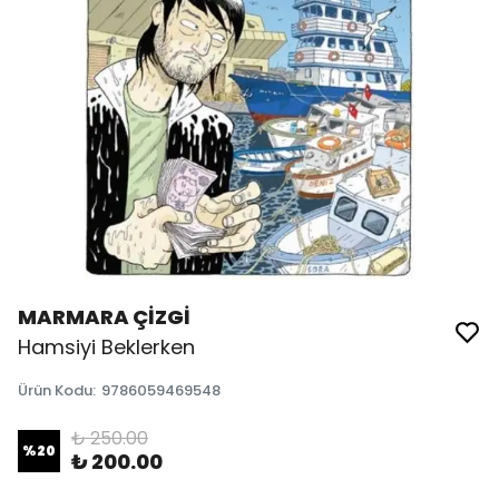
MARMARA ÇİZGİ
Hamsiyi Beklerken
Ürün Kodu
:
9786059469548
₺ 250.00
%
20
₺ 200.00