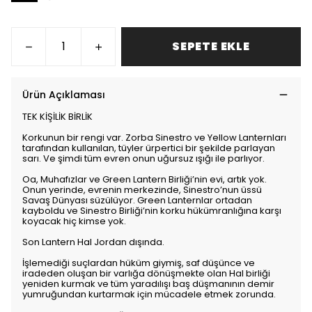
SEPETE EKLE
Ürün Açıklaması
TEK KİŞİLİK BİRLİK
Korkunun bir rengi var. Zorba Sinestro ve Yellow Lanternları
tarafından kullanılan, tüyler ürpertici bir şekilde parlayan
sarı. Ve şimdi tüm evren onun uğursuz ışığı ile parlıyor.
Oa, Muhafızlar ve Green Lantern Birliği’nin evi, artık yok.
Onun yerinde, evrenin merkezinde, Sinestro’nun üssü
Savaş Dünyası süzülüyor. Green Lanternlar ortadan
kayboldu ve Sinestro Birliği’nin korku hükümranlığına karşı
koyacak hiç kimse yok.
Son Lantern Hal Jordan dışında.
İşlemediği suçlardan hüküm giymiş, saf düşünce ve
iradeden oluşan bir varlığa dönüşmekte olan Hal birliği
yeniden kurmak ve tüm yaradılışı baş düşmanının demir
yumruğundan kurtarmak için mücadele etmek zorunda.