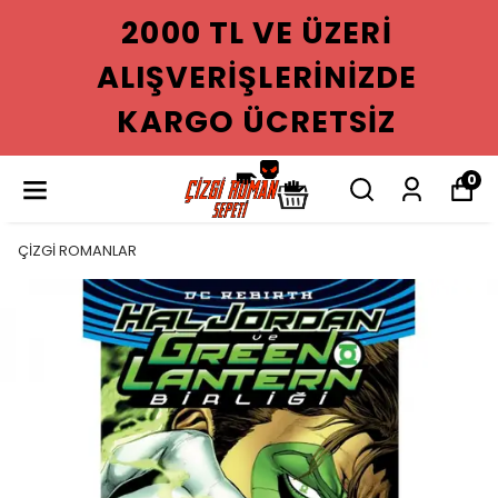
2000 TL VE ÜZERI
ALIŞVERIŞLERINIZDE
KARGO ÜCRETSIZ
0
ÇİZGİ ROMANLAR