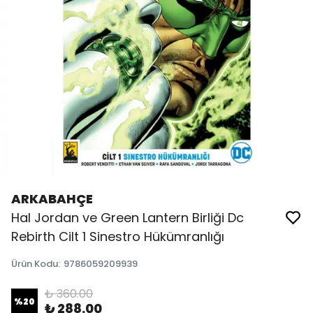
ARKABAHÇE
Hal Jordan ve Green Lantern Birliği Dc
Rebirth Cilt 1 Sinestro Hükümranlığı
Ürün Kodu
:
9786059209939
₺ 360.00
%
20
₺ 288.00