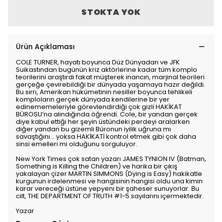
STOKTA YOK
Ürün Açıklaması
COLE TURNER, hayatı boyunca Düz Dünyadan ve JFK
Suikastından bugünün kriz aktörlerine kadar tüm komplo
teorilerini araştırdı fakat müşterek inancın, marjinal teorileri
gerçeğe çevirebildiği bir dünyada yaşamaya hazır değildi.
Bu sırrı, Amerikan hükümetinin nesiller boyunca tehlikeli
komploların gerçek dünyada kendilerine bir yer
edinememeleriyle görevlendirdiği çok gizli HAKİKAT
BÜROSU’na alındığında öğrendi. Cole, bir yandan gerçek
diye kabul ettiği her şeyin üstündeki perdeyi aralarken
diğer yandan bu gizemli Büronun iyilik uğruna mı
savaştığını… yoksa HAKİKATİ kontrol etmek gibi çok daha
sinsi emelleri mi olduğunu sorguluyor.
New York Times çok satan yazarı JAMES TYNION IV (Batman,
Something is Killing the Children) ve harika bir çıkış
yakalayan çizer MARTIN SIMMONS (Dying is Easy) hakikatle
kurgunun irdelenmesi ve hangisinin hangisi oldu una kimin
karar vereceği üstüne yepyeni bir şaheser sunuyorlar. Bu
cilt, THE DEPARTMENT OF TRUTH #1-5 sayılarını içermektedir.
Yazar