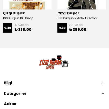
Çizgi Düşler
Çizgi Düşler
100 Kurşun 10 Harap
100 Kurşun 2 Anlık Fırsatlar
₺ 540.00
₺ 570.00
%
30
%
30
₺ 378.00
₺ 399.00
Bilgi
Kategoriler
Adres