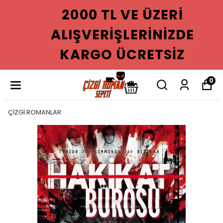
2000 TL VE ÜZERI
ALIŞVERIŞLERINIZDE
KARGO ÜCRETSIZ
0
ÇİZGİ ROMANLAR