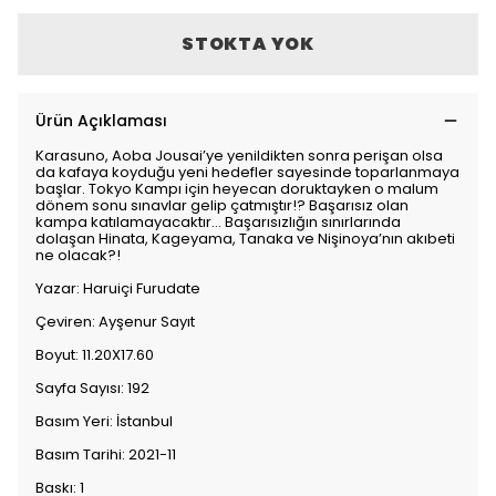
STOKTA YOK
Ürün Açıklaması
Karasuno, Aoba Jousai’ye yenildikten sonra perişan olsa
da kafaya koyduğu yeni hedefler sayesinde toparlanmaya
başlar. Tokyo Kampı için heyecan doruktayken o malum
dönem sonu sınavlar gelip çatmıştır!? Başarısız olan
kampa katılamayacaktır… Başarısızlığın sınırlarında
dolaşan Hinata, Kageyama, Tanaka ve Nişinoya’nın akıbeti
ne olacak?!
Yazar: Haruiçi Furudate
Çeviren: Ayşenur Sayıt
Boyut: 11.20X17.60
Sayfa Sayısı: 192
Basım Yeri: İstanbul
Basım Tarihi: 2021-11
Baskı: 1