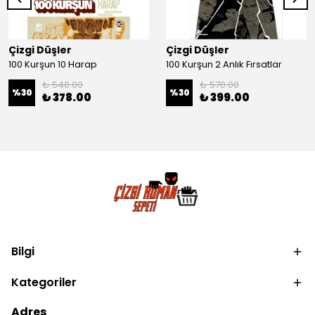
Çizgi Düşler
Çizgi Düşler
100 Kurşun 10 Harap
100 Kurşun 2 Anlık Fırsatlar
₺ 540.00
₺ 570.00
%
30
%
30
₺ 378.00
₺ 399.00
Bilgi
Kategoriler
Adres