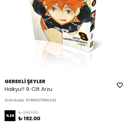
GEREKLİ ŞEYLER
Haikyu!! 9. Cilt Arzu
Ürün Kodu
:
9786257590242
₺ 240.00
%
20
₺ 192.00