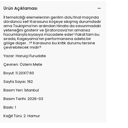
Ürün Açıklaması
İl temsilciliği elemelerinin gerilim dolu final maçında
dördüncü set! Karasuno köşeye sıkışmış durumdadır
ama Tsukişima’nın ardından Hinata da savunmadaki
yeteneğini gösterir ve Şiratorizava’nın amansız
hücumlarıyla kıyasıya mücadele eder! Fakat tam bu
sırada, Kageyama’nın performansına adeta bir
gölge düşer…!? Karasuno bu kritik durumu tersine
çevirebilecek midir?
Yazar: Haruiçi Furudate
Çeviren: Özlem Mete
Boyut: 11.20X17.60
Sayfa Sayısı: 192
Basım Yeri: İstanbul
Basım Tarihi: 2026-03
Baskı: 1
Kağıt Türü: 2. Hamur