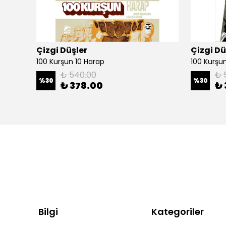
Çizgi Düşler
Çizgi Dü
100 Kurşun 10 Harap
100 Kurşun 
₺ 540.00
₺ 
%
30
%
30
₺ 378.00
₺ 
Bilgi
Kategoriler