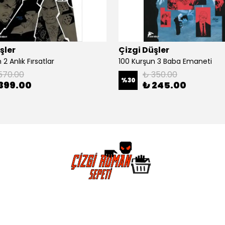
şler
Çizgi Düşler
2 Anlık Fırsatlar
100 Kurşun 3 Baba Emaneti
570.00
₺ 350.00
%
30
399.00
₺ 245.00