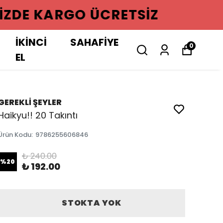
GO ÜCRETSIZ
İKİNCİ
SAHAFİYE
0
EL
GEREKLİ ŞEYLER
Haikyu!! 20 Takıntı
Ürün Kodu
:
9786255606846
₺ 240.00
%
20
₺ 192.00
STOKTA YOK