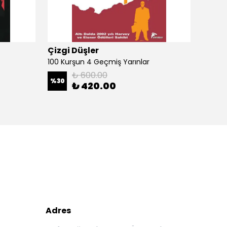
Çizgi Düşler
Çizgi
100 Kurşun 4 Geçmiş Yarınlar
100 Ku
₺ 600.00
%
30
%
30
₺ 420.00
Adres