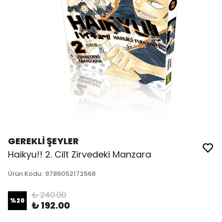
GEREKLİ ŞEYLER
Haikyu!! 2. Cilt Zirvedeki Manzara
Ürün Kodu
:
9786052172568
₺ 240.00
%
20
₺ 192.00