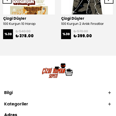
Çizgi Düşler
Çizgi Düşler
100 Kurşun 10 Harap
100 Kurşun 2 Anlık Fırsatlar
₺ 540.00
₺ 570.00
%
30
%
30
₺ 378.00
₺ 399.00
Bilgi
Kategoriler
Adres