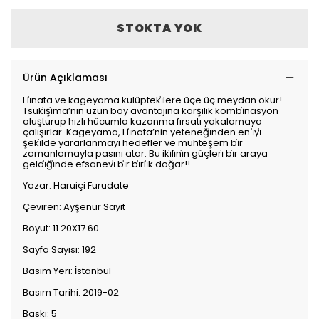
STOKTA YOK
Ürün Açıklaması
Hi̇nata ve kageyama kulüpteki̇lere üçe üç meydan okur!
Tsuki̇şi̇ma’nin uzun boy avantajina karşılık kombi̇nasyon
oluşturup hızlı hücumla kazanma fırsatı yakalamaya
çalışırlar. Kageyama, Hi̇nata’nin yeteneği̇nden en i̇yi̇
şeki̇lde yararlanmayı hedefler ve muhteşem bi̇r
zamanlamayla pasını atar. Bu iki̇li̇ni̇n güçleri̇ bi̇r araya
geldi̇ği̇nde efsanevi̇ bi̇r bi̇rli̇k doğar!!
Yazar: Haruiçi Furudate
Çeviren: Ayşenur Sayıt
Boyut: 11.20X17.60
Sayfa Sayısı: 192
Basım Yeri: İstanbul
Basım Tarihi: 2019-02
Baskı: 5