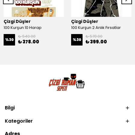
Çizgi Düşler
Çizgi Düşler
100 Kurşun 10 Harap
100 Kurşun 2 Anlık Fırsatlar
₺ 540.00
₺ 570.00
%
30
%
30
₺ 378.00
₺ 399.00
Bilgi
Kategoriler
Adres