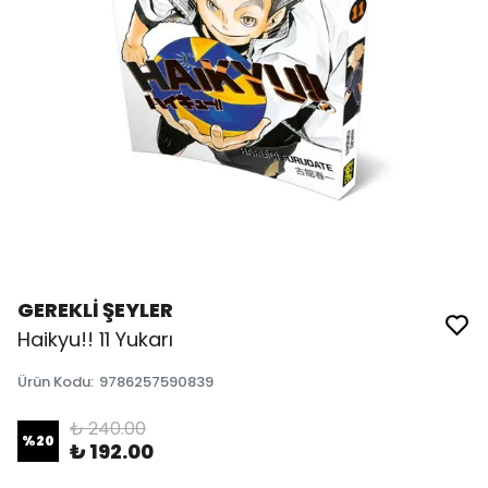
GEREKLİ ŞEYLER
Haikyu!! 11 Yukarı
Ürün Kodu
:
9786257590839
₺ 240.00
%
20
₺ 192.00