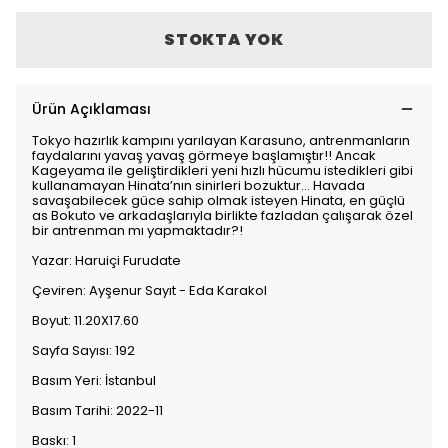
STOKTA YOK
Ürün Açıklaması
Tokyo hazırlık kampını yarılayan Karasuno, antrenmanların
faydalarını yavaş yavaş görmeye başlamıştır!! Ancak
Kageyama ile geliştirdikleri yeni hızlı hücumu istedikleri gibi
kullanamayan Hinata’nın sinirleri bozuktur… Havada
savaşabilecek güce sahip olmak isteyen Hinata, en güçlü
as Bokuto ve arkadaşlarıyla birlikte fazladan çalışarak özel
bir antrenman mı yapmaktadır?!
Yazar: Haruiçi Furudate
Çeviren: Ayşenur Sayıt - Eda Karakol
Boyut: 11.20X17.60
Sayfa Sayısı: 192
Basım Yeri: İstanbul
Basım Tarihi: 2022-11
Baskı: 1