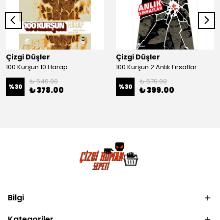
Çizgi Düşler
Çizgi Düşler
100 Kurşun 10 Harap
100 Kurşun 2 Anlık Fırsatlar
₺ 540.00
₺ 570.00
%
30
%
30
₺ 378.00
₺ 399.00
Bilgi
Kategoriler