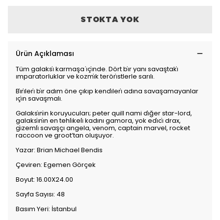
STOKTA YOK
Ürün Açıklaması
Tüm galaksi̇ karmaşa i̇çi̇nde. Dört bi̇r yanı savaştaki̇
i̇mparatorluklar ve kozmi̇k teröri̇stlerle sarılı.
Bi̇ri̇leri̇ bi̇r adım öne çıkıp kendi̇leri̇ adına savaşamayanlar
i̇çi̇n savaşmalı.
Galaksi̇ni̇n koruyucuları; peter quill nami di̇ğer star-lord,
galaksi̇ni̇n en tehli̇keli̇ kadını gamora, yok edi̇ci̇ drax,
gi̇zemli̇ savaşçı angela, venom, captain marvel, rocket
raccoon ve groot’tan oluşuyor.
Yazar: Brian Michael Bendis
Çeviren: Egemen Görçek
Boyut: 16.00X24.00
Sayfa Sayısı: 48
Basım Yeri: İstanbul