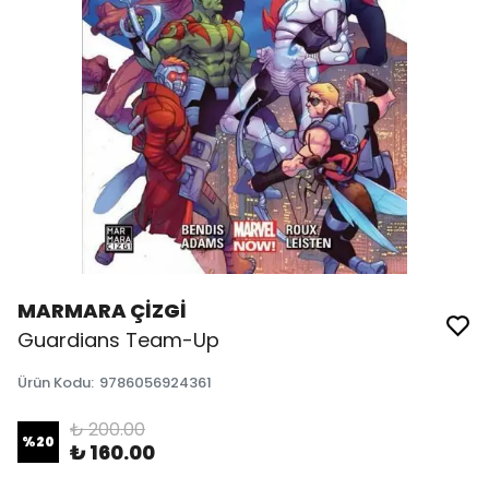
MARMARA ÇİZGİ
Guardians Team-Up
Ürün Kodu
:
9786056924361
₺ 200.00
%
20
₺ 160.00