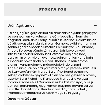
STOKTA YOK
Ürün Açıklaması
Ultron Çağı'nın çarpıcı finalinin ardından boyutlar çarpışıyor
ve cennetin en korkutucu meleği çıkageliyor, hem de
doğruca Galaksinin Koruyucuları'nın üzerine! Galaksinin en
büyük savaşçılarından biri olan Gamora, ekibin tamamının
sonunu getirebilecek ölümcül bir sır saklıyor. Ve Gamora,
Angela ile savaştığında tüm evren tehlikeye giriyor!
Infinity'nin etkileri kendini belli etmeye başladığında,
galaksinin birbiriyle en uyumsuz kahramanları kendilerini
bir dönüm noktasında buluyor. Thanos'un mükemmel
planının yansımalarıyla mücadelelerinde gizemli
Angela'nın gücü onlara yardımcı olmaya yetecek mi? Peki
ya Star-Lord'un tüm Marvel Evreni'ne ihanet etmesine
sebep olabilecek şey ne? Yılın en çok ses getiren hikâyesi,
çizerler Sara Pichelli ile Francesco Francavilla ve çizgi
roman efsanesi Neil Gaiman'ın ekibe katılmasıyla, bu eşi
benzeri görülmemiş çizgi roman olayında devam ediyor.
Bu ciltte Brian Michael Bendis'in yazdığı, Sara Pichelli,
Francesco Francavilla ve Kevin Maguire'in çizdiği
Devamını Göster