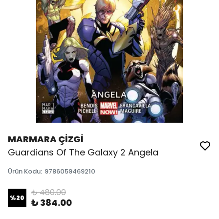
MARMARA ÇİZGİ
Guardians Of The Galaxy 2 Angela
Ürün Kodu
:
9786059469210
₺ 480.00
%
20
₺ 384.00