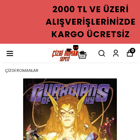
2000 TL VE ÜZERI
ALIŞVERIŞLERINIZDE
KARGO ÜCRETSIZ
0
ÇİZGİ ROMANLAR