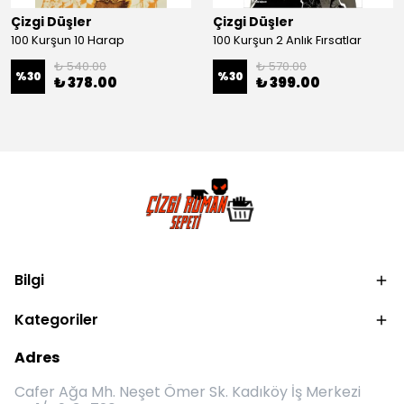
Çizgi Düşler
Çizgi Düşler
100 Kurşun 10 Harap
100 Kurşun 2 Anlık Fırsatlar
₺ 540.00
₺ 570.00
%
30
%
30
₺ 378.00
₺ 399.00
Bilgi
Kategoriler
Adres
Cafer Ağa Mh. Neşet Ömer Sk. Kadıköy İş Merkezi