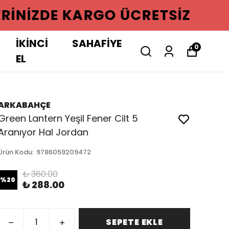
GO ÜCRETSIZ
İKİNCİ
SAHAFİYE
0
EL
ARKABAHÇE
Green Lantern Yeşil Fener Cilt 5
Aranıyor Hal Jordan
Ürün Kodu
:
9786059209472
₺ 360.00
%
20
₺ 288.00
SEPETE EKLE