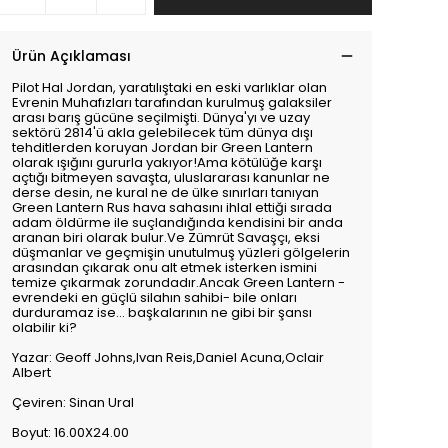
Ürün Açıklaması
Pilot Hal Jordan, yaratılıştaki en eski varlıklar olan
Evrenin Muhafızları tarafından kurulmuş galaksiler
arası barış gücüne seçilmişti. Dünya'yı ve uzay
sektörü 2814'ü akla gelebilecek tüm dünya dışı
tehditlerden koruyan Jordan bir Green Lantern
olarak ışığını gururla yakıyor!Ama kötülüğe karşı
açtığı bitmeyen savaşta, uluslararası kanunlar ne
derse desin, ne kural ne de ülke sınırları tanıyan
Green Lantern Rus hava sahasını ihlal ettiği sırada
adam öldürme ile suçlandığında kendisini bir anda
aranan biri olarak bulur.Ve Zümrüt Savaşçı, eksi
düşmanlar ve geçmişin unutulmuş yüzleri gölgelerin
arasından çıkarak onu alt etmek isterken ismini
temize çıkarmak zorundadır.Ancak Green Lantern -
evrendeki en güçlü silahın sahibi- bile onları
durduramaz ise... başkalarının ne gibi bir şansı
olabilir ki?
Yazar: Geoff Johns,Ivan Reis,Daniel Acuna,Oclair
Albert
Çeviren: Sinan Ural
Boyut: 16.00X24.00