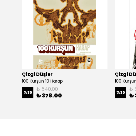
Çizgi Düşler
Çizgi Dü
100 Kurşun 10 Harap
100 Kurşun 
₺ 540.00
₺ 
%
30
%
30
₺ 378.00
₺ 