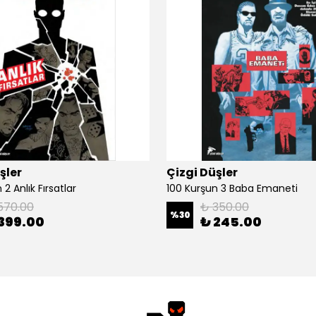
şler
Çizgi Düşler
2 Anlık Fırsatlar
100 Kurşun 3 Baba Emaneti
570.00
₺ 350.00
%
30
399.00
₺ 245.00