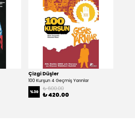
Çizgi Düşler
Çizgi
100 Kurşun 4 Geçmiş Yarınlar
100 Ku
₺ 600.00
%
30
%
30
₺ 420.00