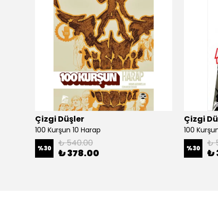
Çizgi Düşler
Çizgi Dü
100 Kurşun 10 Harap
100 Kurşun 
₺ 540.00
₺ 
%
30
%
30
₺ 378.00
₺ 