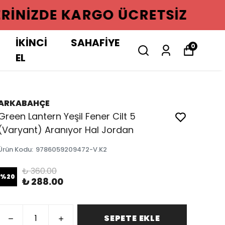
GO ÜCRETSIZ
İKİNCİ
SAHAFİYE
0
EL
ARKABAHÇE
Green Lantern Yeşil Fener Cilt 5
(Varyant) Aranıyor Hal Jordan
Ürün Kodu
:
9786059209472-V.K2
₺ 360.00
%
20
₺ 288.00
SEPETE EKLE