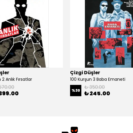
şler
Çizgi Düşler
2 Anlık Fırsatlar
100 Kurşun 3 Baba Emaneti
570.00
₺ 350.00
%
30
399.00
₺ 245.00