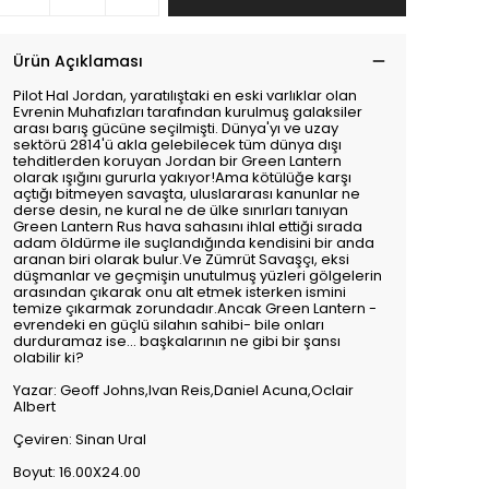
Ürün Açıklaması
Pilot Hal Jordan, yaratılıştaki en eski varlıklar olan
Evrenin Muhafızları tarafından kurulmuş galaksiler
arası barış gücüne seçilmişti. Dünya'yı ve uzay
sektörü 2814'ü akla gelebilecek tüm dünya dışı
tehditlerden koruyan Jordan bir Green Lantern
olarak ışığını gururla yakıyor!Ama kötülüğe karşı
açtığı bitmeyen savaşta, uluslararası kanunlar ne
derse desin, ne kural ne de ülke sınırları tanıyan
Green Lantern Rus hava sahasını ihlal ettiği sırada
adam öldürme ile suçlandığında kendisini bir anda
aranan biri olarak bulur.Ve Zümrüt Savaşçı, eksi
düşmanlar ve geçmişin unutulmuş yüzleri gölgelerin
arasından çıkarak onu alt etmek isterken ismini
temize çıkarmak zorundadır.Ancak Green Lantern -
evrendeki en güçlü silahın sahibi- bile onları
durduramaz ise... başkalarının ne gibi bir şansı
olabilir ki?
Yazar: Geoff Johns,Ivan Reis,Daniel Acuna,Oclair
Albert
Çeviren: Sinan Ural
Boyut: 16.00X24.00