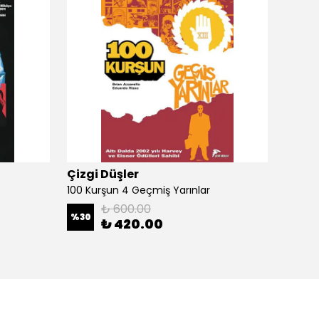
Çizgi Düşler
Çizgi
100 Kurşun 4 Geçmiş Yarınlar
100 Ku
₺ 600.00
%
30
%
30
₺ 420.00