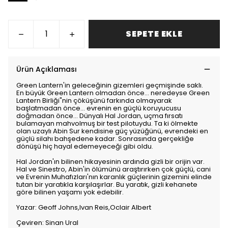
SEPETE EKLE
Ürün Açıklaması
Green Lantern'in geleceğinin gizemleri geçmişinde saklı.
En büyük Green Lantern olmadan önce... neredeyse Green
Lantern Birliği"nin çöküşünü farkında olmayarak
başlatmadan önce... evrenin en güçlü koruyucusu
doğmadan önce... Dünyalı Hal Jordan, uçma fırsatı
bulamayan mahvolmuş bir test pilotuydu. Ta ki ölmekte
olan uzaylı Abin Sur kendisine güç yüzüğünü, evrendeki en
güçlü silahı bahşedene kadar. Sonrasında gerçekliğe
dönüşü hiç hayal edemeyeceği gibi oldu.
Hal Jordan'ın bilinen hikayesinin ardında gizli bir orijin var.
Hal ve Sinestro, Abin'in ölümünü araştırırken çok güçlü, cani
ve Evrenin Muhafızları'nın karanlık güçlerinin gizemini elinde
tutan bir yaratıkla karşılaşırlar. Bu yaratık, gizli kehanete
göre bilinen yaşamı yok edebilir.
Yazar: Geoff Johns,Ivan Reis,Oclair Albert
Çeviren: Sinan Ural