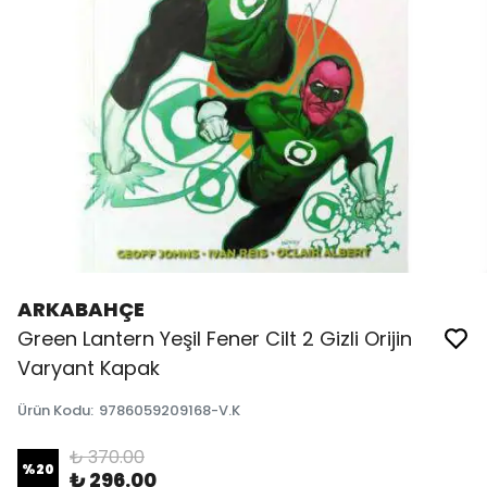
ARKABAHÇE
Green Lantern Yeşil Fener Cilt 2 Gizli Orijin
Varyant Kapak
Ürün Kodu
:
9786059209168-V.K
₺ 370.00
%
20
₺ 296.00