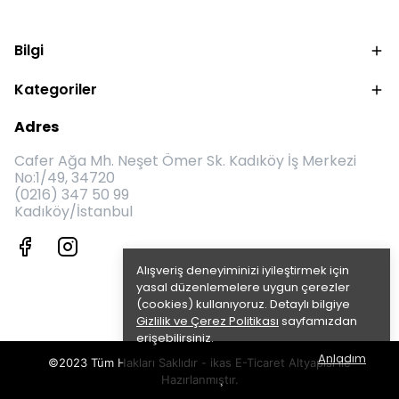
Bilgi
Kategoriler
Adres
Cafer Ağa Mh. Neşet Ömer Sk. Kadıköy İş Merkezi
No:1/49, 34720
(0216) 347 50 99
Kadıköy/İstanbul
Alışveriş deneyiminizi iyileştirmek için
yasal düzenlemelere uygun çerezler
(cookies) kullanıyoruz. Detaylı bilgiye
Gizlilik ve Çerez Politikası
sayfamızdan
erişebilirsiniz.
Anladım
©2023 Tüm Hakları Saklıdır - ikas E-Ticaret
Altyapısı ile
Hazırlanmıştır.