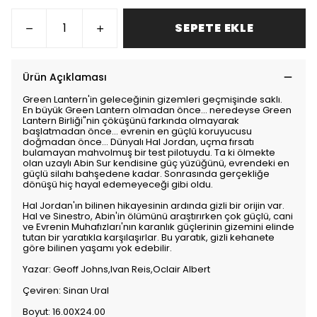
SEPETE EKLE
Ürün Açıklaması
Green Lantern'in geleceğinin gizemleri geçmişinde saklı.
En büyük Green Lantern olmadan önce... neredeyse Green
Lantern Birliği"nin çöküşünü farkında olmayarak
başlatmadan önce... evrenin en güçlü koruyucusu
doğmadan önce... Dünyalı Hal Jordan, uçma fırsatı
bulamayan mahvolmuş bir test pilotuydu. Ta ki ölmekte
olan uzaylı Abin Sur kendisine güç yüzüğünü, evrendeki en
güçlü silahı bahşedene kadar. Sonrasında gerçekliğe
dönüşü hiç hayal edemeyeceği gibi oldu.
Hal Jordan'ın bilinen hikayesinin ardında gizli bir orijin var.
Hal ve Sinestro, Abin'in ölümünü araştırırken çok güçlü, cani
ve Evrenin Muhafızları'nın karanlık güçlerinin gizemini elinde
tutan bir yaratıkla karşılaşırlar. Bu yaratık, gizli kehanete
göre bilinen yaşamı yok edebilir.
Yazar: Geoff Johns,Ivan Reis,Oclair Albert
Çeviren: Sinan Ural
Boyut: 16.00X24.00