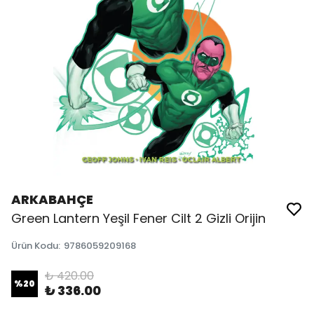
ARKABAHÇE
Green Lantern Yeşil Fener Cilt 2 Gizli Orijin
Ürün Kodu
:
9786059209168
₺ 420.00
%
20
₺ 336.00