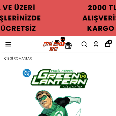
2000 TL VE ÜZERI
ALIŞVERIŞLERINIZDE
KARGO ÜCRETSIZ
0
ÇİZGİ ROMANLAR