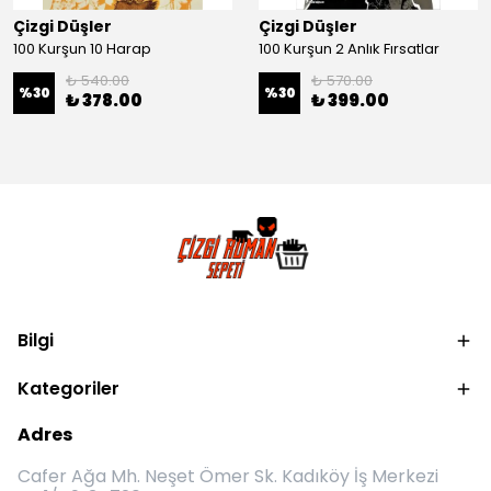
Çizgi Düşler
Çizgi Düşler
100 Kurşun 10 Harap
100 Kurşun 2 Anlık Fırsatlar
₺ 540.00
₺ 570.00
%
30
%
30
₺ 378.00
₺ 399.00
Bilgi
Kategoriler
Adres
Cafer Ağa Mh. Neşet Ömer Sk. Kadıköy İş Merkezi