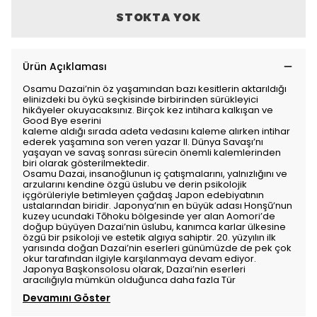
STOKTA YOK
Ürün Açıklaması
Osamu Dazai’nin öz yaşamından bazı kesitlerin aktarıldığı
elinizdeki bu öykü seçkisinde birbirinden sürükleyici
hikâyeler okuyacaksınız. Birçok kez intihara kalkışan ve
Good Bye eserini
kaleme aldığı sırada adeta vedasını kaleme alırken intihar
ederek yaşamına son veren yazar II. Dünya Savaşı’nı
yaşayan ve savaş sonrası sürecin önemli kalemlerinden
biri olarak gösterilmektedir.
Osamu Dazai, insanoğlunun iç çatışmalarını, yalnızlığını ve
arzularını kendine özgü üslubu ve derin psikolojik
içgörüleriyle betimleyen çağdaş Japon edebiyatının
ustalarından biridir. Japonya’nın en büyük adası Honşū’nun
kuzey ucundaki Tōhoku bölgesinde yer alan Aomori’de
doğup büyüyen Dazai’nin üslubu, kanımca karlar ülkesine
özgü bir psikoloji ve estetik algıya sahiptir. 20. yüzyılın ilk
yarısında doğan Dazai’nin eserleri günümüzde de pek çok
okur tarafından ilgiyle karşılanmaya devam ediyor.
Japonya Başkonsolosu olarak, Dazai’nin eserleri
aracılığıyla mümkün olduğunca daha fazla Tür
Devamını Göster