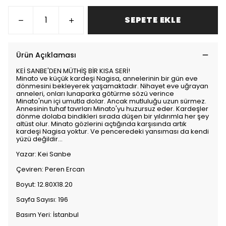
SEPETE EKLE
Ürün Açıklaması
KEİ SANBE'DEN MÜTHİŞ BİR KISA SERİ!
Minato ve küçük kardeşi Nagisa, annelerinin bir gün eve
dönmesini bekleyerek yaşamaktadır. Nihayet eve uğrayan
anneleri, onları lunaparka götürme sözü verince
Minato'nun içi umutla dolar. Ancak mutluluğu uzun sürmez.
Annesinin tuhaf tavırları Minato'yu huzursuz eder. Kardeşler
dönme dolaba bindikleri sırada düşen bir yıldırımla her şey
altüst olur. Minato gözlerini açtığında karşısında artık
kardeşi Nagisa yoktur. Ve penceredeki yansıması da kendi
yüzü değildir...
Yazar: Kei Sanbe
Çeviren: Peren Ercan
Boyut: 12.80X18.20
Sayfa Sayısı: 196
Basım Yeri: İstanbul