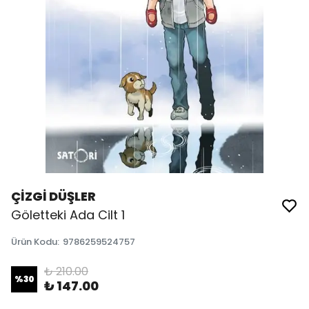
ÇİZGİ DÜŞLER
Göletteki Ada Cilt 1
Ürün Kodu
:
9786259524757
₺ 210.00
%
30
₺ 147.00