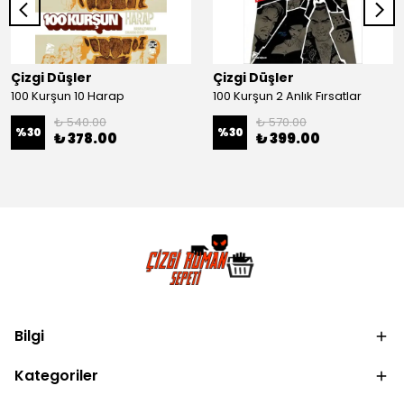
Çizgi Düşler
Çizgi Düşler
100 Kurşun 10 Harap
100 Kurşun 2 Anlık Fırsatlar
₺ 540.00
₺ 570.00
%
30
%
30
₺ 378.00
₺ 399.00
Bilgi
Kategoriler