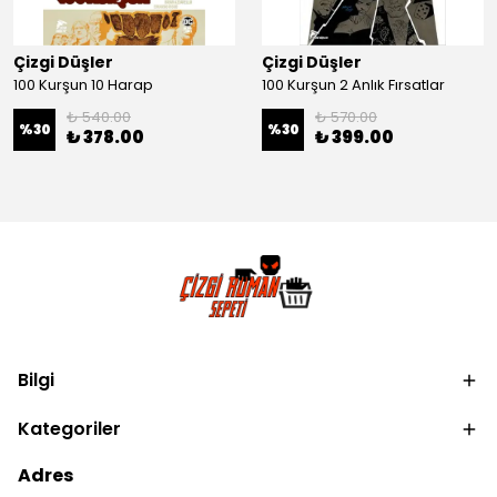
Çizgi Düşler
Çizgi Düşler
100 Kurşun 10 Harap
100 Kurşun 2 Anlık Fırsatlar
₺ 540.00
₺ 570.00
%
30
%
30
₺ 378.00
₺ 399.00
Bilgi
Kategoriler
Adres