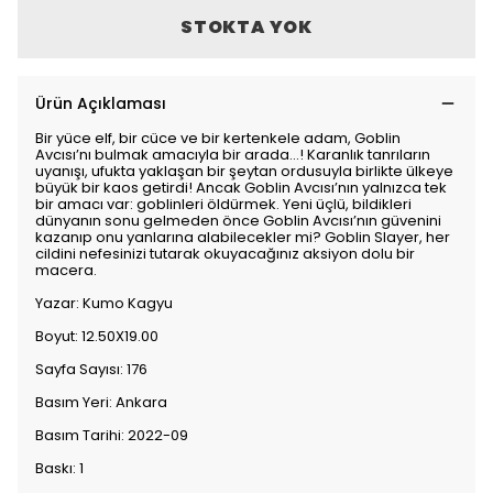
STOKTA YOK
Ürün Açıklaması
Bir yüce elf, bir cüce ve bir kertenkele adam, Goblin
Avcısı’nı bulmak amacıyla bir arada...! Karanlık tanrıların
uyanışı, ufukta yaklaşan bir şeytan ordusuyla birlikte ülkeye
büyük bir kaos getirdi! Ancak Goblin Avcısı’nın yalnızca tek
bir amacı var: goblinleri öldürmek. Yeni üçlü, bildikleri
dünyanın sonu gelmeden önce Goblin Avcısı’nın güvenini
kazanıp onu yanlarına alabilecekler mi? Goblin Slayer, her
cildini nefesinizi tutarak okuyacağınız aksiyon dolu bir
macera.
Yazar: Kumo Kagyu
Boyut: 12.50X19.00
Sayfa Sayısı: 176
Basım Yeri: Ankara
Basım Tarihi: 2022-09
Baskı: 1