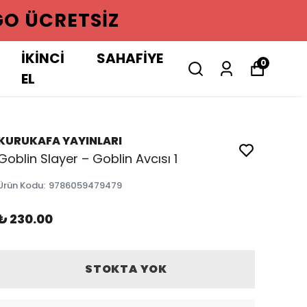
GO ÜCRETSIZ
İKİNCİ
SAHAFİYE
0
EL
KURUKAFA YAYINLARI
Goblin Slayer – Goblin Avcısı 1
Ürün Kodu
:
9786059479479
₺ 230.00
STOKTA YOK