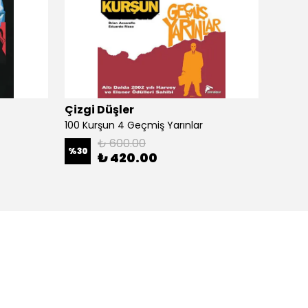
Çizgi Düşler
Çizgi
100 Kurşun 4 Geçmiş Yarınlar
100 Ku
₺ 600.00
%
30
%
30
₺ 420.00