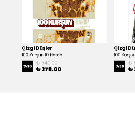
Çizgi Düşler
Çizgi Dü
100 Kurşun 10 Harap
100 Kurşun 
₺ 540.00
₺ 
%
30
%
30
₺ 378.00
₺ 