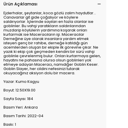
Ürün Açıklaması
Ejderhalar, şeytanlar, koca gözlü zalim haydutlar…
Canavarlar git gide çoğalıyor ve köylere
saldırıyorlar. İçlerinde sayıları en fazla olanlar ise
goblinler. Bu vahşi yaratıkların saldırılarından
muzdarip köylülerin yardımına koşarak onları
kurtarmak ise Maceracıların işi. Maceracılar
Derneğine üye olarak insanlara yardım etmek
isteyen genç bir rahibe, derneğe katıldığı gün
acemilerden oluşan bir ekiple ilk görevine çıkar. Ne
yazık ki ekip çok geçmeden kendini bir sürü vahşi
goblinle çevrelenmiş bulur. Onları kurtarmaya gelen,
hayatını ne pahasına olursa olsun goblinleri yok
etmeye adayan Maceracı, namıdiğer Goblin Keser.
Goblin Slayer, her cildini nefesinizi tutarak
okuyacağınız aksiyon dolu bir macera.
Yazar: Kumo Kagyu
Boyut: 12.50X19.00
Sayfa Sayısı: 184
Basım Yeri: Ankara
Basım Tarihi: 2022-04
Baskı: 1