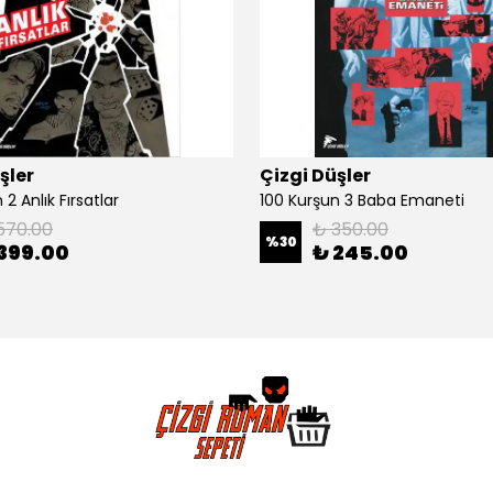
şler
Çizgi Düşler
2 Anlık Fırsatlar
100 Kurşun 3 Baba Emaneti
570.00
₺ 350.00
%
30
399.00
₺ 245.00