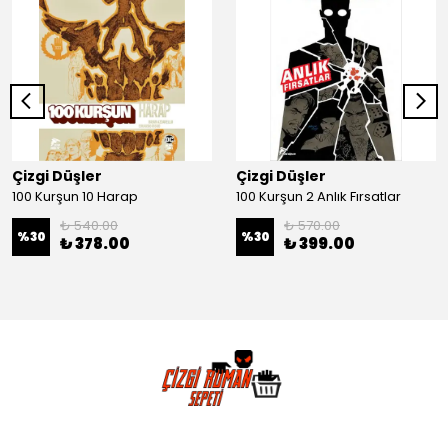
Çizgi Düşler
Çizgi Düşler
100 Kurşun 10 Harap
100 Kurşun 2 Anlık Fırsatlar
₺ 540.00
₺ 570.00
%
30
%
30
₺ 378.00
₺ 399.00