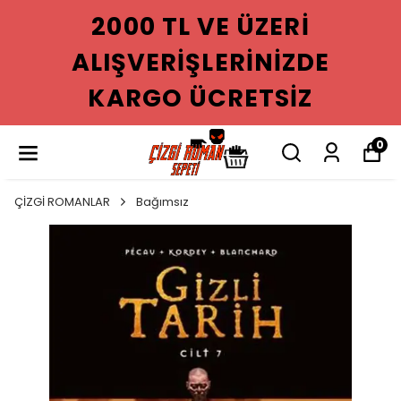
2000 TL VE ÜZERI
ALIŞVERIŞLERINIZDE
KARGO ÜCRETSIZ
0
ÇİZGİ ROMANLAR
Bağımsız