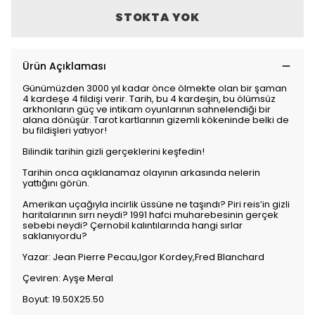
STOKTA YOK
Ürün Açıklaması
Günümüzden 3000 yıl kadar önce ölmekte olan bir şaman
4 kardeşe 4 fildişi verir. Tarih, bu 4 kardeşin, bu ölümsüz
arkhonların güç ve intikam oyunlarının sahnelendiği bir
alana dönüşür. Tarot kartlarının gizemli kökeninde belki de
bu fildişleri yatıyor!
Bilindik tarihin gizli gerçeklerini keşfedin!
Tarihin onca açıklanamaz olayının arkasında nelerin
yattığını görün.
Amerikan uçağıyla incirlik üssüne ne taşındı? Piri reis’in gizli
haritalarının sırrı neydi? 1991 hafci muharebesinin gerçek
sebebi neydi? Çernobil kalıntılarında hangi sırlar
saklanıyordu?
Yazar: Jean Pierre Pecau,Igor Kordey,Fred Blanchard
Çeviren: Ayşe Meral
Boyut: 19.50X25.50