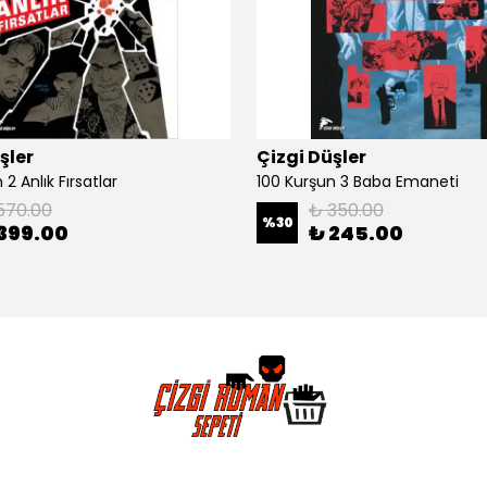
şler
Çizgi Düşler
2 Anlık Fırsatlar
100 Kurşun 3 Baba Emaneti
570.00
₺ 350.00
%
30
399.00
₺ 245.00