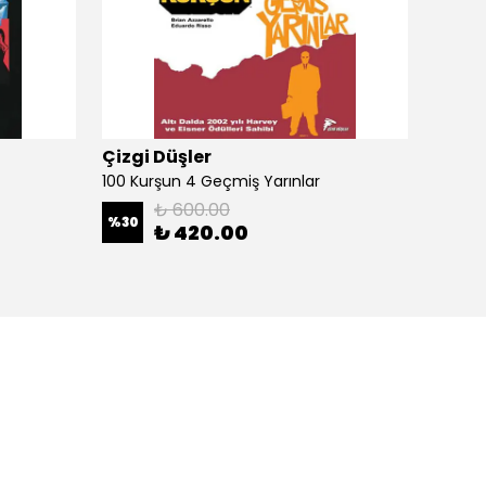
Çizgi Düşler
Çizgi
100 Kurşun 4 Geçmiş Yarınlar
100 Ku
₺ 600.00
%
30
%
30
₺ 420.00