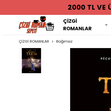
2000 TL VE
ÇİZGİ
ROMANLAR
ÇİZGİ ROMANLAR
Bağımsız