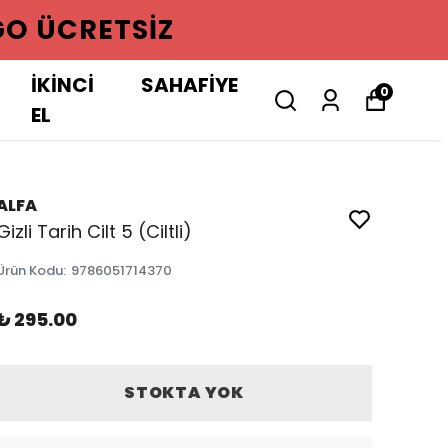
GO ÜCRETSIZ
İKİNCİ
SAHAFİYE
0
EL
ALFA
Gizli Tarih Cilt 5 (Ciltli)
Ürün Kodu
:
9786051714370
₺ 295.00
STOKTA YOK