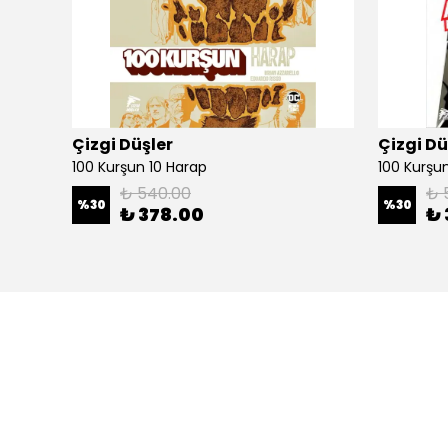
Çizgi Düşler
Çizgi Dü
100 Kurşun 10 Harap
100 Kurşun 
₺ 540.00
₺ 
%
30
%
30
₺ 378.00
₺ 