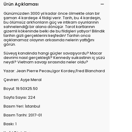
Ürün Açıklaması
Günümüzden 3000 yıl kadar önce ölmekte olan bir
şaman 4 kardeşe 4 fildişi verir. Tarih, bu 4 kardeşin,
bu ölümsüz arkhonların güç ve intikam oyunlarının
sahnelendiği bir alana dönüşür. Tarot kartlarının
gizemli kökeninde belki de bu fildişleri yatıyor! Bilindik
tarihin gizli gerçeklerini keşfedin! Tarihin onca
açıklanamaz olayının arkasında nelerin yattığını
görün.
Süveyş kanalında hangi güçler savaşıyordu? Macar
devrimi nasıl gerçekleşti? Kennedy suikastinin iç yüzü
neydi? Vietnam savaşı sırasında neler oldu?
Yazar: Jean Pierre Pecau,Igor Kordey,Fred Blanchard
Çeviren: Ayşe Meral
Boyut: 19.50X25.50
Sayfa Sayısı: 224
Basım Yeri: İstanbul
Basım Tarihi: 2017-01
Baskı: 1