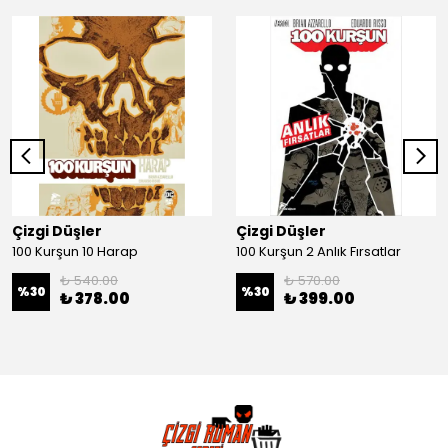
Çizgi Düşler
Çizgi Düşler
100 Kurşun 10 Harap
100 Kurşun 2 Anlık Fırsatlar
₺ 540.00
₺ 570.00
%
30
%
30
₺ 378.00
₺ 399.00