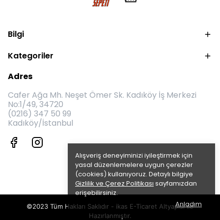
Bilgi
Kategoriler
Adres
Cafer Ağa Mh. Neşet Ömer Sk. Kadıköy İş Merkezi
No:1/49, 34720
(0216) 347 50 99
Kadıköy/İstanbul
Alışveriş deneyiminizi iyileştirmek için
yasal düzenlemelere uygun çerezler
(cookies) kullanıyoruz. Detaylı bilgiye
Gizlilik ve Çerez Politikası
sayfamızdan
erişebilirsiniz.
Anladım
©2023 Tüm Hakları Saklıdır - ikas E-Ticaret
Altyapısı ile
Hazırlanmıştır.