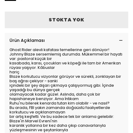
STOKTA YOK
Ürün Açıklaması
Ghost Rider alevli kafatası temellerine geri dönüyor!
Johnny Blaze sersemlemiş durumda. Mükemmel bir hayatı
var: pastoral küçük bir
kasabada, karısı, çocukları ve köpeği ile tam bir Amerikan
rüyası yaşıyor. Kâbuslar
hariç.
Blaze korkutucu vizyonlar görüyor ve sürekli, zonklayan bir
baş ağrısı çekiyor - sanki
içindeki bir şey dışarı çıkmaya çalışıyormuş gibi. İçinde
yaşadığı bu dünya gerçek
olamayacak kadar güzel. Aslında, daha çok bir
hapishaneye benziyor. Ama İntikam
Ruhu'nu bilerek kenarda tutan kim olabilir - ve nasıl?
Bu arada, FBI yakın zamanda doğaüstü faaliyetlerde
korkutucu ve açıklanamayan
bir artış keşfetti. Ve bu sadece tek bir anlama gelebilir:
Blaze'in Marvel Evreni'nin
karanlık yollarına bir kez daha çıkıp canavarlarıyla
yüzleşmesinin ve şeytanlarıyla