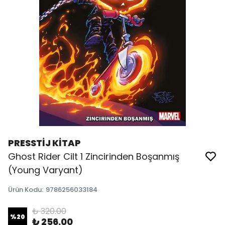
PRESSTİJ KİTAP
Ghost Rider Cilt 1 Zincirinden Boşanmış
(Young Varyant)
Ürün Kodu
:
9786256033184
₺ 320.00
%
20
₺ 256.00