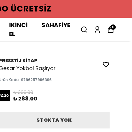
GO ÜCRETSIZ
İKİNCİ
SAHAFİYE
0
EL
PRESSTİJ KİTAP
Gesar Yokbol Başlıyor
Ürün Kodu
:
9786257996396
₺ 360.00
%
20
₺ 288.00
STOKTA YOK