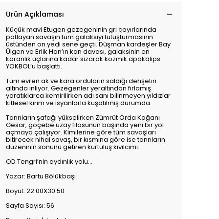
Ürün Açıklaması
Küçük mavi Etugen gezegeninin gri çayırlarında
patlayan savaşın tüm galaksiyi tutuşturmasının
üstünden on yedi sene geçti. Düşman kardeşler Bay
Ülgen ve Erlik Han’ın kan davası, galaksinin en
karanlık uçlarına kadar sızarak kozmik apokalips
YOKBOL’u başlattı.
Tüm evren ak ve kara orduların saldığı dehşetin
altında inliyor. Gezegenler yeraltından fırlamış
yaratıklarca kemirilirken adı sanı bilinmeyen yıldızlar
kitlesel kırım ve isyanlarla kuşatılmış durumda.
Tanrıların şafağı yükselirken Zümrüt Orda Kağanı
Gesar, göçebe uzay filosunun başında yeni bir yol
açmaya çalışıyor. Kimilerine göre tüm savaşları
bitirecek nihai savaş, bir kısmına göre ise tanrıların
düzeninin sonunu getiren kurtuluş kıvılcımı.
OD Tengri’nin aydınlık yolu...
Yazar: Bartu Bölükbaşı
Boyut: 22.00X30.50
Sayfa Sayısı: 56