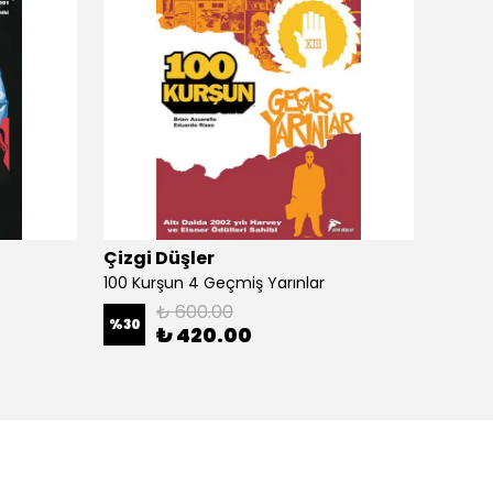
Çizgi Düşler
Çizgi
100 Kurşun 4 Geçmiş Yarınlar
100 Ku
₺ 600.00
%
30
%
30
₺ 420.00