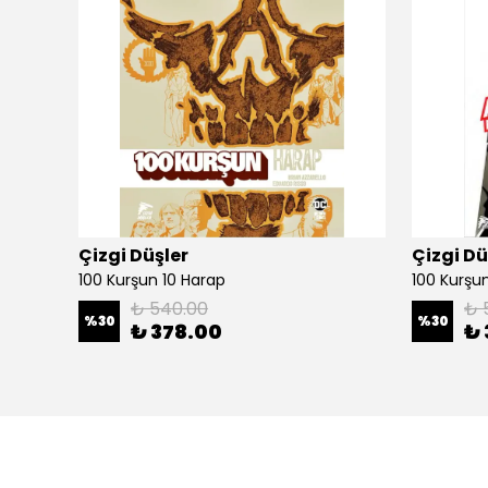
Çizgi Düşler
Çizgi Dü
100 Kurşun 10 Harap
100 Kurşun 
₺ 540.00
₺ 
%
30
%
30
₺ 378.00
₺ 