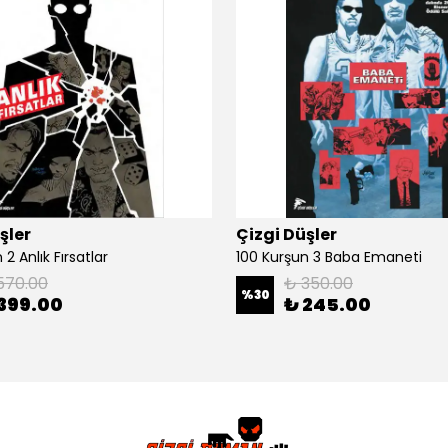
şler
Çizgi Düşler
2 Anlık Fırsatlar
100 Kurşun 3 Baba Emaneti
570.00
₺ 350.00
%
30
399.00
₺ 245.00