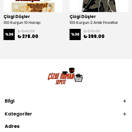
Çizgi Düşler
Çizgi Düşler
100 Kurşun 10 Harap
100 Kurşun 2 Anlık Fırsatlar
₺ 540.00
₺ 570.00
%
30
%
30
₺ 378.00
₺ 399.00
Bilgi
Kategoriler
Adres