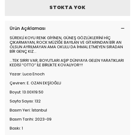
STOKTA YOK
Ürün Açıklaması
SÜREKLİ KOYU RENK GİYİNEN, GÜNEŞ GÖZLÜKLERİNİ HİÇ
ÇIKARMAYAN, ROCK MÜZİĞE BAYILAN VE GİTARINDAN BİR AN
OLSUN AYRILMAYAN AMA OKULU DA İHMAL ETMEYEN SIRADAN
BİR GENÇ KIZ...
...TEK SIRRI VAR, BOYUTLARI AŞIP DÜNYAYA GELEN YARATIKLARI
KEDİSİ “OTTO” İLE BİRLİKTE KOVALIYOR!!!
Yazar: Luca Enoch
Çeviren: E. OZAN EKŞİOĞLU
Boyut: 13.00X19.50
Sayfa Sayısı: 132
Basım Yeri: İstanbul
Basım Tarihi: 2023-09
Baskı: 1