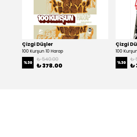
Çizgi Düşler
Çizgi Dü
100 Kurşun 10 Harap
100 Kurşun 
₺ 540.00
₺ 
%
30
%
30
₺ 378.00
₺ 