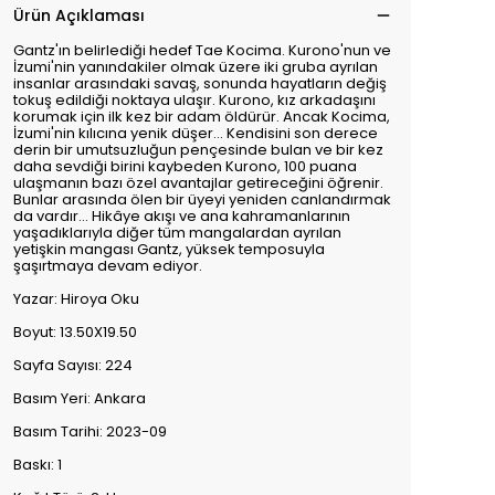
Ürün Açıklaması
Gantz'ın belirlediği hedef Tae Kocima. Kurono'nun ve
İzumi'nin yanındakiler olmak üzere iki gruba ayrılan
insanlar arasındaki savaş, sonunda hayatların değiş
tokuş edildiği noktaya ulaşır. Kurono, kız arkadaşını
korumak için ilk kez bir adam öldürür. Ancak Kocima,
İzumi'nin kılıcına yenik düşer... Kendisini son derece
derin bir umutsuzluğun pençesinde bulan ve bir kez
daha sevdiği birini kaybeden Kurono, 100 puana
ulaşmanın bazı özel avantajlar getireceğini öğrenir.
Bunlar arasında ölen bir üyeyi yeniden canlandırmak
da vardır... Hikâye akışı ve ana kahramanlarının
yaşadıklarıyla diğer tüm mangalardan ayrılan
yetişkin mangası Gantz, yüksek temposuyla
şaşırtmaya devam ediyor.
Yazar: Hiroya Oku
Boyut: 13.50X19.50
Sayfa Sayısı: 224
Basım Yeri: Ankara
Basım Tarihi: 2023-09
Baskı: 1