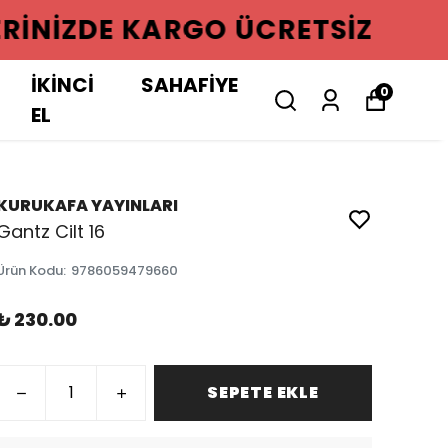
GO ÜCRETSIZ
İKİNCİ
SAHAFİYE
0
EL
KURUKAFA YAYINLARI
Gantz Cilt 16
Ürün Kodu
:
9786059479660
₺ 230.00
SEPETE EKLE