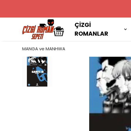
2000 TL VE
ÇİZGİ
ROMANLAR
MANGA ve MANHWA