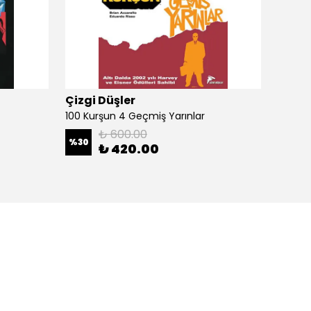
Çizgi Düşler
Çizgi
100 Kurşun 4 Geçmiş Yarınlar
100 Ku
₺ 600.00
%
30
%
30
₺ 420.00