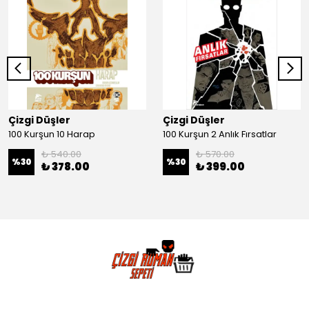
Çizgi Düşler
Çizgi Düşler
100 Kurşun 10 Harap
100 Kurşun 2 Anlık Fırsatlar
₺ 540.00
₺ 570.00
%
30
%
30
₺ 378.00
₺ 399.00