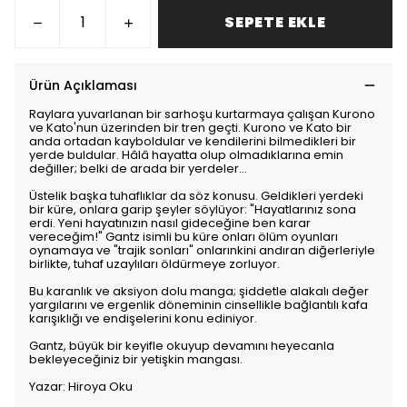
SEPETE EKLE
Ürün Açıklaması
Raylara yuvarlanan bir sarhoşu kurtarmaya çalışan Kurono
ve Kato'nun üzerinden bir tren geçti. Kurono ve Kato bir
anda ortadan kayboldular ve kendilerini bilmedikleri bir
yerde buldular. Hâlâ hayatta olup olmadıklarına emin
değiller; belki de arada bir yerdeler...
Üstelik başka tuhaflıklar da söz konusu. Geldikleri yerdeki
bir küre, onlara garip şeyler söylüyor: "Hayatlarınız sona
erdi. Yeni hayatınızın nasıl gideceğine ben karar
vereceğim!" Gantz isimli bu küre onları ölüm oyunları
oynamaya ve "trajik sonları" onlarınkini andıran diğerleriyle
birlikte, tuhaf uzaylıları öldürmeye zorluyor.
Bu karanlık ve aksiyon dolu manga; şiddetle alakalı değer
yargılarını ve ergenlik döneminin cinsellikle bağlantılı kafa
karışıklığı ve endişelerini konu ediniyor.
Gantz, büyük bir keyifle okuyup devamını heyecanla
bekleyeceğiniz bir yetişkin mangası.
Yazar: Hiroya Oku