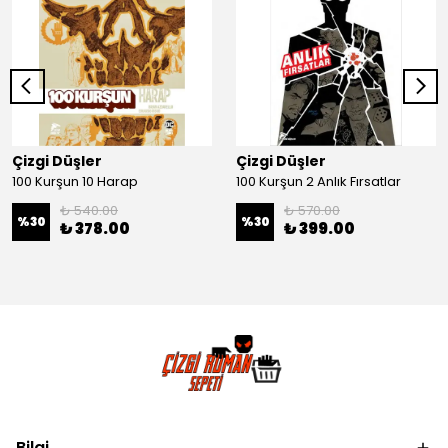
Çizgi Düşler
Çizgi Düşler
100 Kurşun 10 Harap
100 Kurşun 2 Anlık Fırsatlar
₺ 540.00
₺ 570.00
%
30
%
30
₺ 378.00
₺ 399.00
Bilgi