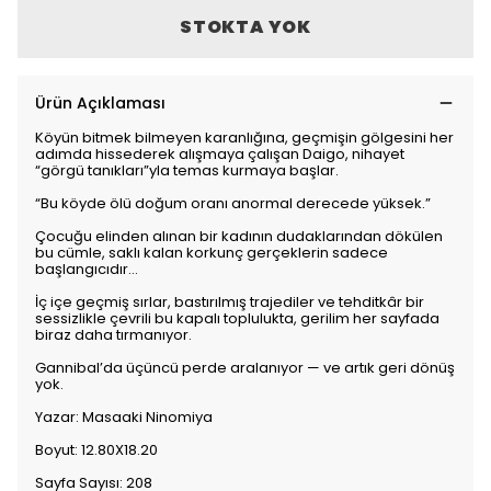
STOKTA YOK
Ürün Açıklaması
Köyün bitmek bilmeyen karanlığına, geçmişin gölgesini her
adımda hissederek alışmaya çalışan Daigo, nihayet
“görgü tanıkları”yla temas kurmaya başlar.
“Bu köyde ölü doğum oranı anormal derecede yüksek.”
Çocuğu elinden alınan bir kadının dudaklarından dökülen
bu cümle, saklı kalan korkunç gerçeklerin sadece
başlangıcıdır...
İç içe geçmiş sırlar, bastırılmış trajediler ve tehditkâr bir
sessizlikle çevrili bu kapalı toplulukta, gerilim her sayfada
biraz daha tırmanıyor.
Gannibal’da üçüncü perde aralanıyor — ve artık geri dönüş
yok.
Yazar: Masaaki Ninomiya
Boyut: 12.80X18.20
Sayfa Sayısı: 208