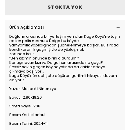
STOKTA YOK
Ürün Açıklaması
Dağların arasında bir yerleşim yeri olan Kuge Köyü’ne tayin
edilen polis memuru Daigo bu köyde
yamyamlık yapıldığından şüphelenmeye başlar. Bu sırada
kendi karanlık geçmişiyle de yüzleşmek
zorunda kalır.
“Ben kızımın önünde birini öldürdüm.”
Konuşmayan kızı ve Daigo’nun arasında ne geçti?
Sessiz sakin geçen köy hayatında da kırıklar ortaya
çıkmaya başlıyor…
Kuge Köyü’nün dehşete düşüren gerilimli hikayesi devam
ediyor!!
Yazar: Masaaki Ninomiya
Boyut: 12.80X18.20
Sayfa Sayısı: 208
Basım Yeri: İstanbul
Basım Tarihi: 2024-11