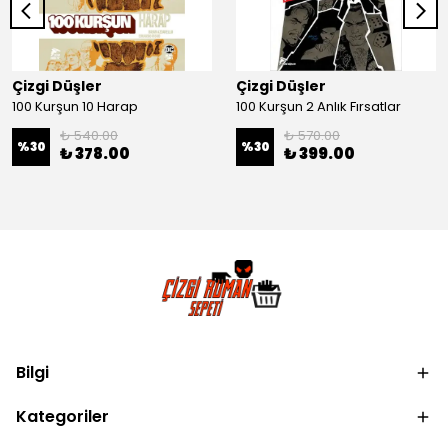
Çizgi Düşler
Çizgi Düşler
100 Kurşun 10 Harap
100 Kurşun 2 Anlık Fırsatlar
₺ 540.00
₺ 570.00
%
30
%
30
₺ 378.00
₺ 399.00
Bilgi
Kategoriler