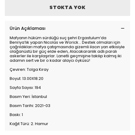
STOKTA YOK
Ürün Açıklaması
Mafyanın hüküm sürdüğü suç şehri Ergastulum’da
Benriya’lık yapan Nicolas ve Worick… Destek olmaları için
çağrıldıkları mafya çatışmasında gizemli ilacın yan etkisiyle
olağanüstü bir güç elde eden, Alacakaranlık adlı paralı
askerler ile karşılaşırlar. Lanetli geçmişine takılıp kalmış iki
adamın sert ve bir o kadar alaycı öyküsü!
Çeviren: Tolga Kıray
Boyut: 13.00X18.20
Sayfa Sayısı: 194
Basım Yeri: İstanbul
Basım Tarihi: 2021-03
Baskı: 1
Kağıt Türü: 2. Hamur