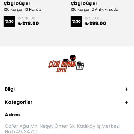
Çizgi Düşler
Çizgi Düşler
100 Kurşun 10 Harap
100 Kurşun 2 Anlık Fırsatlar
₺ 540.00
₺ 570.00
%
30
%
30
₺ 378.00
₺ 399.00
Bilgi
Kategoriler
Adres
Cafer Ağa Mh. Neşet Ömer Sk. Kadıköy İş Merkezi
No:1/49, 34720