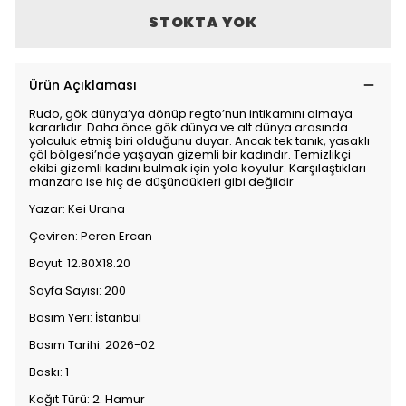
STOKTA YOK
Ürün Açıklaması
Rudo, gök dünya’ya dönüp regto’nun intikamını almaya
kararlıdır. Daha önce gök dünya ve alt dünya arasında
yolculuk etmiş biri olduğunu duyar. Ancak tek tanık, yasaklı
çöl bölgesi’nde yaşayan gizemli bir kadındır. Temizlikçi
ekibi gizemli kadını bulmak için yola koyulur. Karşılaştıkları
manzara ise hiç de düşündükleri gibi değildir
Yazar: Kei Urana
Çeviren: Peren Ercan
Boyut: 12.80X18.20
Sayfa Sayısı: 200
Basım Yeri: İstanbul
Basım Tarihi: 2026-02
Baskı: 1
Kağıt Türü: 2. Hamur