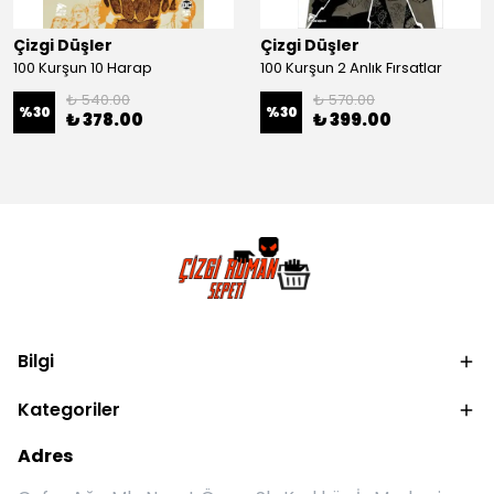
Çizgi Düşler
Çizgi Düşler
100 Kurşun 10 Harap
100 Kurşun 2 Anlık Fırsatlar
₺ 540.00
₺ 570.00
%
30
%
30
₺ 378.00
₺ 399.00
Bilgi
Kategoriler
Adres