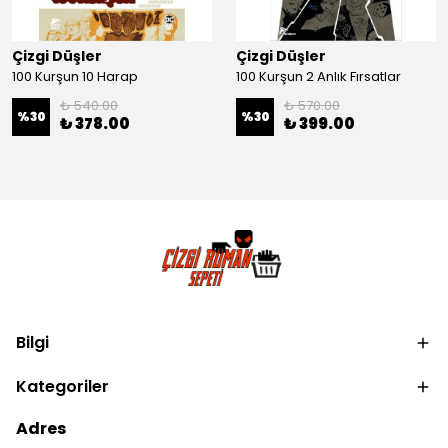
Çizgi Düşler
Çizgi Düşler
100 Kurşun 10 Harap
100 Kurşun 2 Anlık Fırsatlar
₺ 540.00
₺ 570.00
%
30
%
30
₺ 378.00
₺ 399.00
Bilgi
Kategoriler
Adres