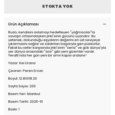
STOKTA YOK
Ürün Açıklaması
Rudo, kendisini avlamayı hedefleyen "yağmacılar"la
savaşın ortasındayken jinki'sinin gücünü uyandırır. Bu
yetenek, dokunduğu eşyaların değerini en üst seviyeye
çıkarmasını sağlar ve saldırıları başarıyla geri püskürtür.
Fakat bu sefer karşısında jinki'sinin "serisi" ve gök dünya'yla
yer dünya arasındaki "sınır" gibi yeni gizemler vardır.
Yeraltı'nda her gün yeni bir sırrın kapısı aralanır!
Yazar: Kei Urana
Çeviren: Peren Ercan
Boyut: 12.80X18.20
Sayfa Sayısı: 200
Basım Yeri: İstanbul
Basım Tarihi: 2025-10
Baskı: 1