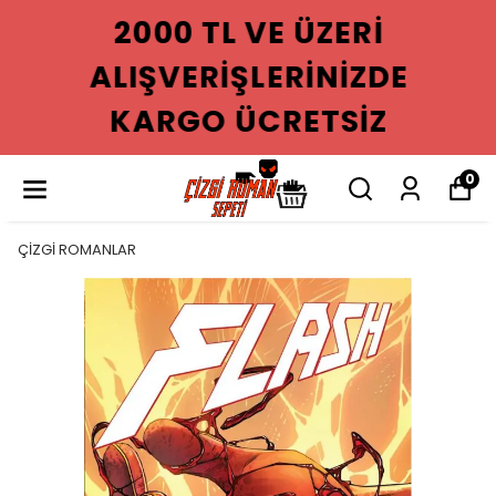
2000 TL VE ÜZERI
ALIŞVERIŞLERINIZDE
KARGO ÜCRETSIZ
0
ÇİZGİ ROMANLAR