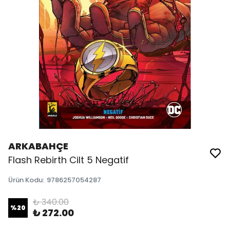
ARKABAHÇE
Flash Rebirth Cilt 5 Negatif
Ürün Kodu
:
9786257054287
₺ 340.00
%
20
₺ 272.00