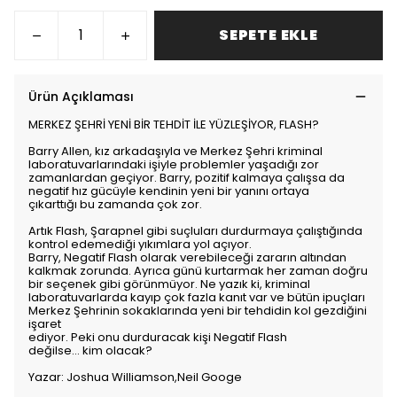
SEPETE EKLE
Ürün Açıklaması
MERKEZ ŞEHRİ YENİ BİR TEHDİT İLE YÜZLEŞİYOR, FLASH?
Barry Allen, kız arkadaşıyla ve Merkez Şehri kriminal
laboratuvarlarındaki işiyle problemler yaşadığı zor
zamanlardan geçiyor. Barry, pozitif kalmaya çalışsa da
negatif hız gücüyle kendinin yeni bir yanını ortaya
çıkarttığı bu zamanda çok zor.
Artık Flash, Şarapnel gibi suçluları durdurmaya çalıştığında
kontrol edemediği yıkımlara yol açıyor.
Barry, Negatif Flash olarak verebileceği zararın altından
kalkmak zorunda. Ayrıca günü kurtarmak her zaman doğru
bir seçenek gibi görünmüyor. Ne yazık ki, kriminal
laboratuvarlarda kayıp çok fazla kanıt var ve bütün ipuçları
Merkez Şehrinin sokaklarında yeni bir tehdidin kol gezdiğini
işaret
ediyor. Peki onu durduracak kişi Negatif Flash
değilse… kim olacak?
Yazar: Joshua Williamson,Neil Googe