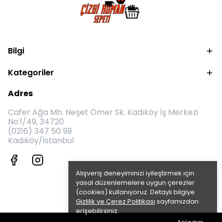
Bilgi
Kategoriler
Adres
Cafer Ağa Mh. Neşet Ömer Sk. Kadıköy İş Merkezi
No:1/49, 34720
(0216) 347 50 99
Kadıköy/İstanbul
Alışveriş deneyiminizi iyileştirmek için
yasal düzenlemelere uygun çerezler
(cookies) kullanıyoruz. Detaylı bilgiye
Gizlilik ve Çerez Politikası
sayfamızdan
erişebilirsiniz.