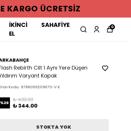
GO ÜCRETSIZ
İKİNCİ
SAHAFİYE
0
EL
ARKABAHÇE
Flash Rebirth Cilt 1 Aynı Yere Düşen
Yıldırım Varyant Kapak
Ürün Kodu
:
9786059209670-V.K
₺ 430.00
%
20
₺ 344.00
STOKTA YOK