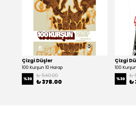
Çizgi Düşler
Çizgi Dü
100 Kurşun 10 Harap
100 Kurşun 
₺ 540.00
₺ 
%
30
%
30
₺ 378.00
₺ 