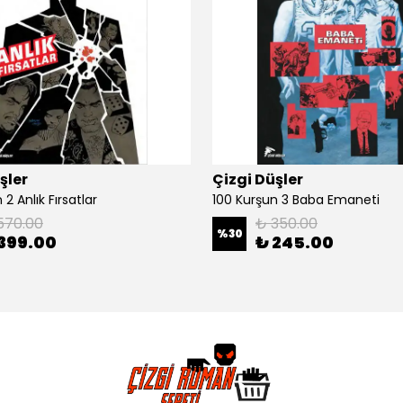
şler
Çizgi Düşler
2 Anlık Fırsatlar
100 Kurşun 3 Baba Emaneti
570.00
₺ 350.00
%
30
399.00
₺ 245.00