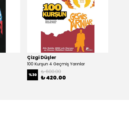
Çizgi Düşler
Çizgi
100 Kurşun 4 Geçmiş Yarınlar
100 Ku
₺ 600.00
%
30
%
30
₺ 420.00