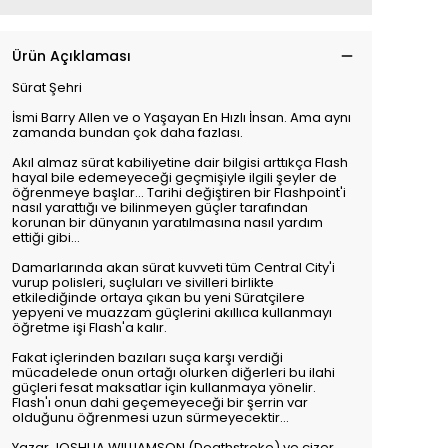
Ürün Açıklaması
Sürat Şehri
İsmi Barry Allen ve o Yaşayan En Hızlı İnsan. Ama aynı
zamanda bundan çok daha fazlası.
Akıl almaz sürat kabiliyetine dair bilgisi arttıkça Flash
hayal bile edemeyeceği geçmişiyle ilgili şeyler de
öğrenmeye başlar... Tarihi değiştiren bir Flashpoint'i
nasıl yarattığı ve bilinmeyen güçler tarafından
korunan bir dünyanın yaratılmasına nasıl yardım
ettiği gibi…
Damarlarında akan sürat kuvveti tüm Central City'i
vurup polisleri, suçluları ve sivilleri birlikte
etkilediğinde ortaya çıkan bu yeni Süratçilere
yepyeni ve muazzam güçlerini akıllıca kullanmayı
öğretme işi Flash'a kalır.
Fakat içlerinden bazıları suça karşı verdiği
mücadelede onun ortağı olurken diğerleri bu ilahi
güçleri fesat maksatlar için kullanmaya yönelir.
Flash'ı onun dahi geçemeyeceği bir şerrin var
olduğunu öğrenmesi uzun sürmeyecektir…
Yazar JOSHUA WILLIAMSON (Deathstroke) ve çizer