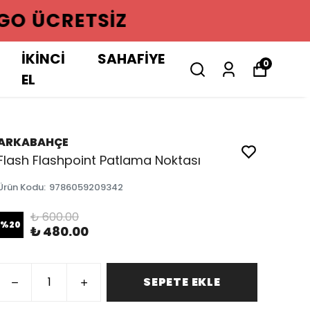
GO ÜCRETSIZ
İKİNCİ
SAHAFİYE
0
EL
ARKABAHÇE
Flash Flashpoint Patlama Noktası
Ürün Kodu
:
9786059209342
₺ 600.00
%
20
₺ 480.00
SEPETE EKLE