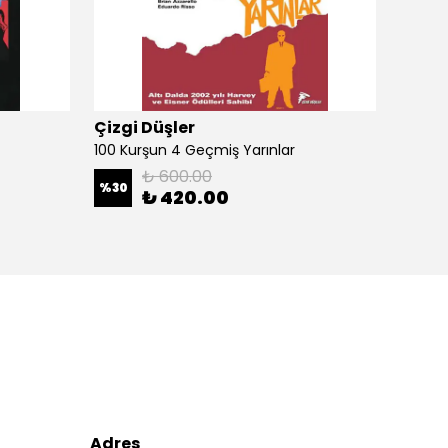
Çizgi Düşler
Çizgi
100 Kurşun 4 Geçmiş Yarınlar
100 Ku
₺ 600.00
%
30
%
30
₺ 420.00
Adres