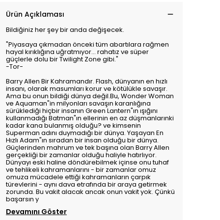
Ürün Açıklaması
Bildiğiniz her şey bir anda değişecek.
"Piyasaya çıkmadan önceki tüm abartılara rağmen
hayal kırıklığına uğratmıyor... rahatız ve süper
güçlerle dolu bir Twilight Zone gibi."
-Tor-
Barry Allen Bir Kahramandır. Flash, dünyanın en hızlı
insanı, olarak masumları korur ve kötülükle savaşır.
Ama bu onun bildiği dünya değil.Bu, Wonder Woman
ve Aquaman"in milyonları savaşın karanlığına
sürüklediği hiçbir insanın Green Lantern"ın ışığını
kullanmadığı Batman"ın ellerinin en az düşmanlarınki
kadar kana bulanmış olduğu? ve kimsenin
Superman adını duymadığı bir dünya. Yaşayan En
Hızlı Adam"ın sıradan bir insan olduğu bir dünya.
Güçlerinden mahrum ve tek başına olan Barry Allen
gerçekliği bir zamanlar olduğu haliyle hatırlıyor.
Dünyayı eski haline döndürebilmek içinse onu tuhaf
ve tehlikeli kahramanlarını - bir zamanlar omuz
omuza mücadele ettiği kahramanların çarpık
türevlerini - aynı dava etrafında bir araya getirmek
zorunda. Bu vakit alacak ancak onun vakit yok. Çünkü
başarsın y
Devamını Göster