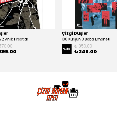
şler
Çizgi Düşler
2 Anlık Fırsatlar
100 Kurşun 3 Baba Emaneti
570.00
₺ 350.00
%
30
399.00
₺ 245.00