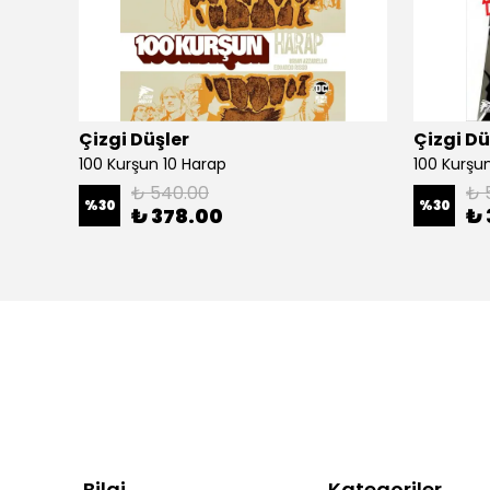
Çizgi Düşler
Çizgi Dü
100 Kurşun 10 Harap
100 Kurşun 
₺ 540.00
₺ 
%
30
%
30
₺ 378.00
₺ 
Bilgi
Kategoriler