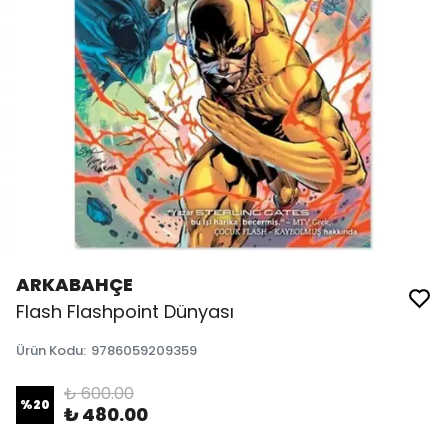
ARKABAHÇE
Flash Flashpoint Dünyası
Ürün Kodu
:
9786059209359
₺ 600.00
%
20
₺ 480.00