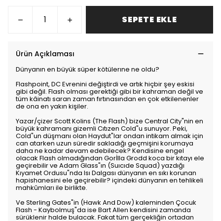
SEPETE EKLE
Ürün Açıklaması
Dünyanın en büyük süper kötülerıne ne oldu?
Flashpoint, DC Evrenini değiştirdi ve artık hiçbir şey eskisi
gibi değil. Flash olması gerektiği gibi bir kahraman değil ve
tüm kâinatı saran zaman fırtınasından en çok etkilenenler
de ona en yakın kişiler.
Yazar/çizer Scott Kolins (The Flash) bize Central City"nin en
büyük kahramanı gizemli Cıtızen Cold"u sunuyor. Peki,
Cold"un düşmanı olan Haydut"lar ondan intikam almak için
can atarken uzun süredir sakladığı geçmişini korumaya
daha ne kadar devam edebilecek? Kendisine engel
olacak Flash olmadığından Gorİlla Grodd koca bir kıtayı ele
geçirebilir ve Adam Glass"ın (Suıcıde Squad) yazdığı
Kıyamet Ordusu"nda Isı Dalgası dünyanın en sıkı korunan
hapishanesini ele geçirebilir? içindeki dünyanın en tehlikeli
mahkûmları ile birlikte.
Ve Sterling Gates"in (Hawk And Dow) kaleminden Çocuk
Flash - Kaybolmuş"da ise Bart Allen kendisini zamanda
sürüklenir halde bulacak. Fakat tüm gerçekliğin ortadan