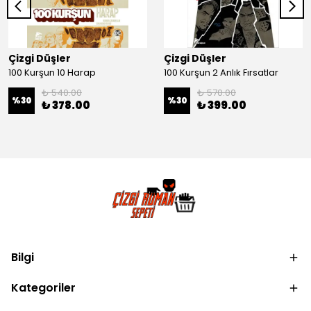
Çizgi Düşler
Çizgi Düşler
100 Kurşun 10 Harap
100 Kurşun 2 Anlık Fırsatlar
₺ 540.00
₺ 570.00
%
30
%
30
₺ 378.00
₺ 399.00
Bilgi
Kategoriler