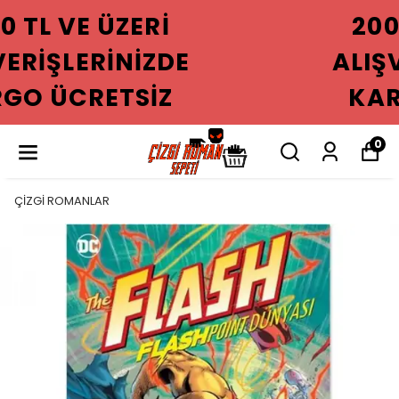
2000 TL VE ÜZERI
ALIŞVERIŞLERINIZDE
KARGO ÜCRETSIZ
0
ÇİZGİ ROMANLAR